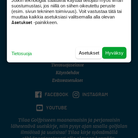
Jotkin teknologiat saattavat käyttää tietojasi myös ilman
Golfpisteen yhteystiedot
suostumustasi, jos niillä on siihen oikeutettu peruste
(esim. sivun tekninen toimivuus). Voit vastustaa tätä tai
DSA avoimuusraportti
muuttaa kaikkia asetuksiasi valitsemalla alla olevan
-painikkeen.
Asetukset
Asiakaspalvelu
Digipalvelut
(09) 156 6227
Avoinna ma–pe 8–16
Avoinna ma–pe 8–17
Asetukset
Hyväksy
Tietosuoja
(digi) digi@otavamedia.fi
Tietosuojaseloste
Käyttöehdot
Evästeasetukset
FACEBOOK
INSTAGRAM
YOUTUBE
Tilaa Golfpisteen maanantaisin ja perjantaisin
lähetettävä uutiskirje, niin pysyt ajan tasalla golfalan
ilmiöistä ja uutisista! Tilaa kirje syöttämällä