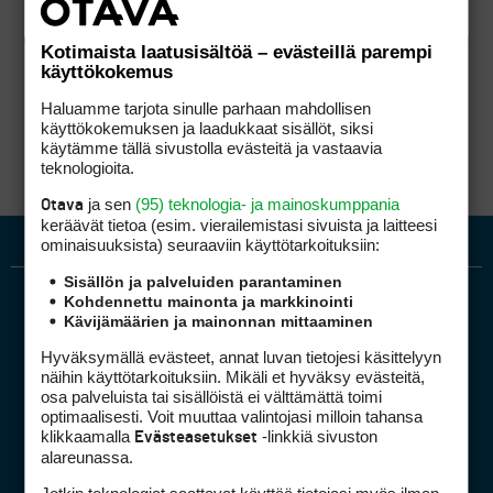
Kotimaista laatusisältöä – evästeillä parempi
käyttökokemus
Haluamme tarjota sinulle parhaan mahdollisen
käyttökokemuksen ja laadukkaat sisällöt, siksi
käytämme tällä sivustolla evästeitä ja vastaavia
teknologioita.
ja sen
(95) teknologia- ja mainoskumppania
Otava
keräävät tietoa (esim. vierailemis­tasi sivuista ja laitteesi
ominaisuuk­sista) seuraaviin käyttötarkoituksiin:
Sisällön ja palveluiden parantaminen
Kohdennettu mainonta ja markkinointi
Kävijämäärien ja mainonnan mittaaminen
Hyväksymällä evästeet, annat luvan tietojesi käsittelyyn
näihin käyttötarkoituksiin. Mikäli et hyväksy evästeitä,
osa palveluista tai sisällöistä ei välttämättä toimi
optimaalisesti. Voit muuttaa valintojasi milloin tahansa
Golfpiste mediakortti
klikkaamalla
-linkkiä sivuston
Evästeasetukset
Mediahinnasto
alareunassa.
Tietoa verkon kävijöistä