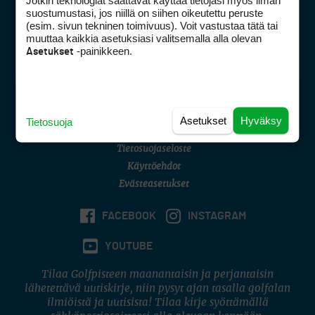
Jotkin teknologiat saattavat käyttää tietojasi myös ilman
Golfpisteen yhteystiedot
suostumustasi, jos niillä on siihen oikeutettu peruste
(esim. sivun tekninen toimivuus). Voit vastustaa tätä tai
DSA avoimuusraportti
muuttaa kaikkia asetuksiasi valitsemalla alla olevan
-painikkeen.
Asetukset
Asiakaspalvelu
Digipalvelut
(09) 156 6227
Avoinna ma–pe 8–16
Avoinna ma–pe 8–17
Asetukset
Hyväksy
Tietosuoja
(digi) digi@otavamedia.fi
Tietosuojaseloste
Käyttöehdot
Evästeasetukset
FACEBOOK
INSTAGRAM
YOUTUBE
Tilaa Golfpisteen maanantaisin ja perjantaisin
lähetettävä uutiskirje, niin pysyt ajan tasalla golfalan
ilmiöistä ja uutisista! Tilaa kirje syöttämällä