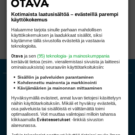
Kotimaista laatusisältöä – evästeillä parempi
käyttökokemus
Haluamme tarjota sinulle parhaan mahdollisen
käyttökokemuksen ja laadukkaat sisällöt, siksi
käytämme tällä sivustolla evästeitä ja vastaavia
teknologioita.
ja sen
(95) teknologia- ja mainoskumppania
Otava
keräävät tietoa (esim. vierailemis­tasi sivuista ja laitteesi
ominaisuuk­sista) seuraaviin käyttötarkoituksiin:
Sisällön ja palveluiden parantaminen
Kohdennettu mainonta ja markkinointi
Kävijämäärien ja mainonnan mittaaminen
Hyväksymällä evästeet, annat luvan tietojesi käsittelyyn
näihin käyttötarkoituksiin. Mikäli et hyväksy evästeitä,
osa palveluista tai sisällöistä ei välttämättä toimi
optimaalisesti. Voit muuttaa valintojasi milloin tahansa
Golfpiste mediakortti
klikkaamalla
-linkkiä sivuston
Evästeasetukset
Mediahinnasto
alareunassa.
Tietoa verkon kävijöistä