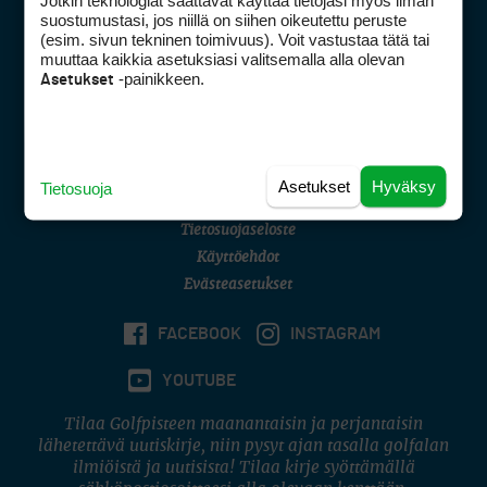
Jotkin teknologiat saattavat käyttää tietojasi myös ilman
Golfpisteen yhteystiedot
suostumustasi, jos niillä on siihen oikeutettu peruste
(esim. sivun tekninen toimivuus). Voit vastustaa tätä tai
DSA avoimuusraportti
muuttaa kaikkia asetuksiasi valitsemalla alla olevan
-painikkeen.
Asetukset
Asiakaspalvelu
Digipalvelut
(09) 156 6227
Avoinna ma–pe 8–16
Avoinna ma–pe 8–17
Asetukset
Hyväksy
Tietosuoja
(digi) digi@otavamedia.fi
Tietosuojaseloste
Käyttöehdot
Evästeasetukset
FACEBOOK
INSTAGRAM
YOUTUBE
Tilaa Golfpisteen maanantaisin ja perjantaisin
lähetettävä uutiskirje, niin pysyt ajan tasalla golfalan
ilmiöistä ja uutisista! Tilaa kirje syöttämällä