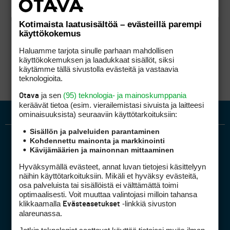
Kotimaista laatusisältöä – evästeillä parempi
käyttökokemus
Haluamme tarjota sinulle parhaan mahdollisen
käyttökokemuksen ja laadukkaat sisällöt, siksi
käytämme tällä sivustolla evästeitä ja vastaavia
teknologioita.
ja sen
(95) teknologia- ja mainoskumppania
Otava
keräävät tietoa (esim. vierailemis­tasi sivuista ja laitteesi
ominaisuuk­sista) seuraaviin käyttötarkoituksiin:
Sisällön ja palveluiden parantaminen
Kohdennettu mainonta ja markkinointi
Kävijämäärien ja mainonnan mittaaminen
Hyväksymällä evästeet, annat luvan tietojesi käsittelyyn
näihin käyttötarkoituksiin. Mikäli et hyväksy evästeitä,
osa palveluista tai sisällöistä ei välttämättä toimi
optimaalisesti. Voit muuttaa valintojasi milloin tahansa
Golfpiste mediakortti
klikkaamalla
-linkkiä sivuston
Evästeasetukset
Mediahinnasto
alareunassa.
Tietoa verkon kävijöistä