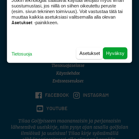
Jotkin teknologiat saattavat käyttää tietojasi myös ilman
Golfpisteen yhteystiedot
suostumustasi, jos niillä on siihen oikeutettu peruste
(esim. sivun tekninen toimivuus). Voit vastustaa tätä tai
DSA avoimuusraportti
muuttaa kaikkia asetuksiasi valitsemalla alla olevan
-painikkeen.
Asetukset
Asiakaspalvelu
Digipalvelut
(09) 156 6227
Avoinna ma–pe 8–16
Avoinna ma–pe 8–17
Asetukset
Hyväksy
Tietosuoja
(digi) digi@otavamedia.fi
Tietosuojaseloste
Käyttöehdot
Evästeasetukset
FACEBOOK
INSTAGRAM
YOUTUBE
Tilaa Golfpisteen maanantaisin ja perjantaisin
lähetettävä uutiskirje, niin pysyt ajan tasalla golfalan
ilmiöistä ja uutisista! Tilaa kirje syöttämällä