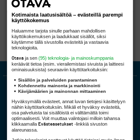
Kotimaista laatusisältöä – evästeillä parempi
käyttökokemus
Haluamme tarjota sinulle parhaan mahdollisen
käyttökokemuksen ja laadukkaat sisällöt, siksi
käytämme tällä sivustolla evästeitä ja vastaavia
teknologioita.
ja sen
(95) teknologia- ja mainoskumppania
Otava
keräävät tietoa (esim. vierailemis­tasi sivuista ja laitteesi
ominaisuuk­sista) seuraaviin käyttötarkoituksiin:
Sisällön ja palveluiden parantaminen
Kohdennettu mainonta ja markkinointi
Kävijämäärien ja mainonnan mittaaminen
Hyväksymällä evästeet, annat luvan tietojesi käsittelyyn
näihin käyttötarkoituksiin. Mikäli et hyväksy evästeitä,
osa palveluista tai sisällöistä ei välttämättä toimi
optimaalisesti. Voit muuttaa valintojasi milloin tahansa
Golfpiste mediakortti
klikkaamalla
-linkkiä sivuston
Evästeasetukset
Mediahinnasto
alareunassa.
Tietoa verkon kävijöistä