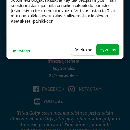
Jotkin teknologiat saattavat käyttää tietojasi myös ilman
Golfpisteen yhteystiedot
suostumustasi, jos niillä on siihen oikeutettu peruste
(esim. sivun tekninen toimivuus). Voit vastustaa tätä tai
DSA avoimuusraportti
muuttaa kaikkia asetuksiasi valitsemalla alla olevan
-painikkeen.
Asetukset
Asiakaspalvelu
Digipalvelut
(09) 156 6227
Avoinna ma–pe 8–16
Avoinna ma–pe 8–17
Asetukset
Hyväksy
Tietosuoja
(digi) digi@otavamedia.fi
Tietosuojaseloste
Käyttöehdot
Evästeasetukset
FACEBOOK
INSTAGRAM
YOUTUBE
Tilaa Golfpisteen maanantaisin ja perjantaisin
lähetettävä uutiskirje, niin pysyt ajan tasalla golfalan
ilmiöistä ja uutisista! Tilaa kirje syöttämällä