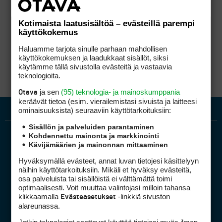
Kotimaista laatusisältöä – evästeillä parempi
käyttökokemus
Haluamme tarjota sinulle parhaan mahdollisen
käyttökokemuksen ja laadukkaat sisällöt, siksi
käytämme tällä sivustolla evästeitä ja vastaavia
teknologioita.
ja sen
(95) teknologia- ja mainoskumppania
Otava
keräävät tietoa (esim. vierailemis­tasi sivuista ja laitteesi
ominaisuuk­sista) seuraaviin käyttötarkoituksiin:
Sisällön ja palveluiden parantaminen
Kohdennettu mainonta ja markkinointi
Kävijämäärien ja mainonnan mittaaminen
Hyväksymällä evästeet, annat luvan tietojesi käsittelyyn
näihin käyttötarkoituksiin. Mikäli et hyväksy evästeitä,
osa palveluista tai sisällöistä ei välttämättä toimi
optimaalisesti. Voit muuttaa valintojasi milloin tahansa
Golfpiste mediakortti
klikkaamalla
-linkkiä sivuston
Evästeasetukset
Mediahinnasto
alareunassa.
Tietoa verkon kävijöistä