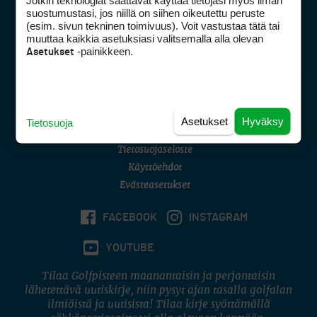
Jotkin teknologiat saattavat käyttää tietojasi myös ilman
Golfpisteen yhteystiedot
suostumustasi, jos niillä on siihen oikeutettu peruste
(esim. sivun tekninen toimivuus). Voit vastustaa tätä tai
DSA avoimuusraportti
muuttaa kaikkia asetuksiasi valitsemalla alla olevan
-painikkeen.
Asetukset
Asiakaspalvelu
Digipalvelut
(09) 156 6227
Avoinna ma–pe 8–16
Avoinna ma–pe 8–17
Asetukset
Hyväksy
Tietosuoja
(digi) digi@otavamedia.fi
Tietosuojaseloste
Käyttöehdot
Evästeasetukset
FACEBOOK
INSTAGRAM
YOUTUBE
Tilaa Golfpisteen maanantaisin ja perjantaisin
lähetettävä uutiskirje, niin pysyt ajan tasalla golfalan
ilmiöistä ja uutisista! Tilaa kirje syöttämällä