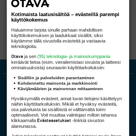
Kotimaista laatusisältöä – evästeillä parempi
käyttökokemus
Haluamme tarjota sinulle parhaan mahdollisen
käyttökokemuksen ja laadukkaat sisällöt, siksi
käytämme tällä sivustolla evästeitä ja vastaavia
teknologioita.
ja sen
(95) teknologia- ja mainoskumppania
Otava
keräävät tietoa (esim. vierailemis­tasi sivuista ja laitteesi
ominaisuuk­sista) seuraaviin käyttötarkoituksiin:
Sisällön ja palveluiden parantaminen
Kohdennettu mainonta ja markkinointi
Kävijämäärien ja mainonnan mittaaminen
Hyväksymällä evästeet, annat luvan tietojesi käsittelyyn
näihin käyttötarkoituksiin. Mikäli et hyväksy evästeitä,
osa palveluista tai sisällöistä ei välttämättä toimi
optimaalisesti. Voit muuttaa valintojasi milloin tahansa
Golfpiste mediakortti
klikkaamalla
-linkkiä sivuston
Evästeasetukset
Mediahinnasto
alareunassa.
Tietoa verkon kävijöistä