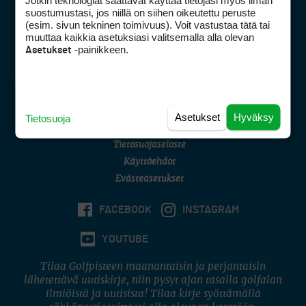
Jotkin teknologiat saattavat käyttää tietojasi myös ilman
Golfpisteen yhteystiedot
suostumustasi, jos niillä on siihen oikeutettu peruste
(esim. sivun tekninen toimivuus). Voit vastustaa tätä tai
DSA avoimuusraportti
muuttaa kaikkia asetuksiasi valitsemalla alla olevan
-painikkeen.
Asetukset
Asiakaspalvelu
Digipalvelut
(09) 156 6227
Avoinna ma–pe 8–16
Avoinna ma–pe 8–17
Asetukset
Hyväksy
Tietosuoja
(digi) digi@otavamedia.fi
Tietosuojaseloste
Käyttöehdot
Evästeasetukset
FACEBOOK
INSTAGRAM
YOUTUBE
Tilaa Golfpisteen maanantaisin ja perjantaisin
lähetettävä uutiskirje, niin pysyt ajan tasalla golfalan
ilmiöistä ja uutisista! Tilaa kirje syöttämällä