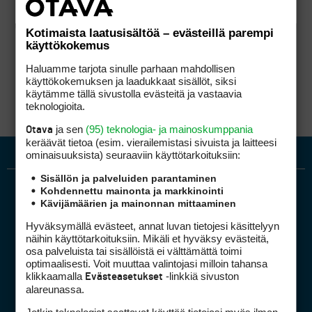
Kotimaista laatusisältöä – evästeillä parempi
käyttökokemus
Haluamme tarjota sinulle parhaan mahdollisen
käyttökokemuksen ja laadukkaat sisällöt, siksi
käytämme tällä sivustolla evästeitä ja vastaavia
teknologioita.
ja sen
(95) teknologia- ja mainoskumppania
Otava
keräävät tietoa (esim. vierailemis­tasi sivuista ja laitteesi
ominaisuuk­sista) seuraaviin käyttötarkoituksiin:
Sisällön ja palveluiden parantaminen
Kohdennettu mainonta ja markkinointi
Kävijämäärien ja mainonnan mittaaminen
Hyväksymällä evästeet, annat luvan tietojesi käsittelyyn
näihin käyttötarkoituksiin. Mikäli et hyväksy evästeitä,
osa palveluista tai sisällöistä ei välttämättä toimi
optimaalisesti. Voit muuttaa valintojasi milloin tahansa
Golfpiste mediakortti
klikkaamalla
-linkkiä sivuston
Evästeasetukset
Mediahinnasto
alareunassa.
Tietoa verkon kävijöistä