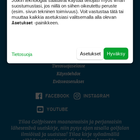
Jotkin teknologiat saattavat käyttää tietojasi myös ilman
Golfpisteen yhteystiedot
suostumustasi, jos niillä on siihen oikeutettu peruste
(esim. sivun tekninen toimivuus). Voit vastustaa tätä tai
DSA avoimuusraportti
muuttaa kaikkia asetuksiasi valitsemalla alla olevan
-painikkeen.
Asetukset
Asiakaspalvelu
Digipalvelut
(09) 156 6227
Avoinna ma–pe 8–16
Avoinna ma–pe 8–17
Asetukset
Hyväksy
Tietosuoja
(digi) digi@otavamedia.fi
Tietosuojaseloste
Käyttöehdot
Evästeasetukset
FACEBOOK
INSTAGRAM
YOUTUBE
Tilaa Golfpisteen maanantaisin ja perjantaisin
lähetettävä uutiskirje, niin pysyt ajan tasalla golfalan
ilmiöistä ja uutisista! Tilaa kirje syöttämällä