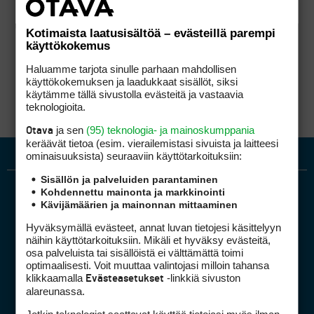
Kotimaista laatusisältöä – evästeillä parempi
käyttökokemus
Haluamme tarjota sinulle parhaan mahdollisen
käyttökokemuksen ja laadukkaat sisällöt, siksi
käytämme tällä sivustolla evästeitä ja vastaavia
teknologioita.
ja sen
(95) teknologia- ja mainoskumppania
Otava
keräävät tietoa (esim. vierailemis­tasi sivuista ja laitteesi
ominaisuuk­sista) seuraaviin käyttötarkoituksiin:
Sisällön ja palveluiden parantaminen
Kohdennettu mainonta ja markkinointi
Kävijämäärien ja mainonnan mittaaminen
Hyväksymällä evästeet, annat luvan tietojesi käsittelyyn
näihin käyttötarkoituksiin. Mikäli et hyväksy evästeitä,
osa palveluista tai sisällöistä ei välttämättä toimi
optimaalisesti. Voit muuttaa valintojasi milloin tahansa
Golfpiste mediakortti
klikkaamalla
-linkkiä sivuston
Evästeasetukset
Mediahinnasto
alareunassa.
Tietoa verkon kävijöistä