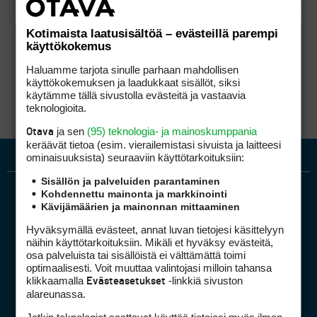
Kotimaista laatusisältöä – evästeillä parempi
käyttökokemus
Haluamme tarjota sinulle parhaan mahdollisen
käyttökokemuksen ja laadukkaat sisällöt, siksi
käytämme tällä sivustolla evästeitä ja vastaavia
teknologioita.
ja sen
(95) teknologia- ja mainoskumppania
Otava
keräävät tietoa (esim. vierailemis­tasi sivuista ja laitteesi
ominaisuuk­sista) seuraaviin käyttötarkoituksiin:
Sisällön ja palveluiden parantaminen
Kohdennettu mainonta ja markkinointi
Kävijämäärien ja mainonnan mittaaminen
Hyväksymällä evästeet, annat luvan tietojesi käsittelyyn
näihin käyttötarkoituksiin. Mikäli et hyväksy evästeitä,
osa palveluista tai sisällöistä ei välttämättä toimi
optimaalisesti. Voit muuttaa valintojasi milloin tahansa
Golfpiste mediakortti
klikkaamalla
-linkkiä sivuston
Evästeasetukset
Mediahinnasto
alareunassa.
Tietoa verkon kävijöistä