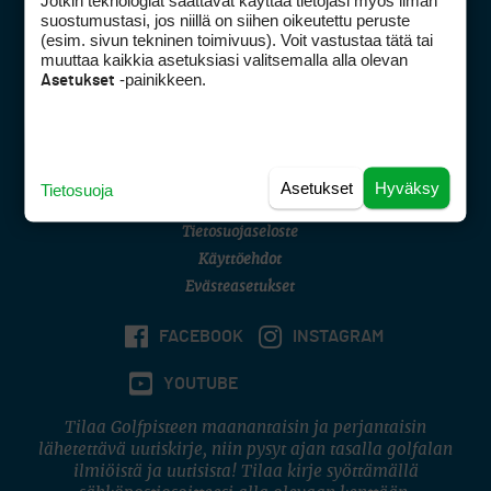
Jotkin teknologiat saattavat käyttää tietojasi myös ilman
Golfpisteen yhteystiedot
suostumustasi, jos niillä on siihen oikeutettu peruste
(esim. sivun tekninen toimivuus). Voit vastustaa tätä tai
DSA avoimuusraportti
muuttaa kaikkia asetuksiasi valitsemalla alla olevan
-painikkeen.
Asetukset
Asiakaspalvelu
Digipalvelut
(09) 156 6227
Avoinna ma–pe 8–16
Avoinna ma–pe 8–17
Asetukset
Hyväksy
Tietosuoja
(digi) digi@otavamedia.fi
Tietosuojaseloste
Käyttöehdot
Evästeasetukset
FACEBOOK
INSTAGRAM
YOUTUBE
Tilaa Golfpisteen maanantaisin ja perjantaisin
lähetettävä uutiskirje, niin pysyt ajan tasalla golfalan
ilmiöistä ja uutisista! Tilaa kirje syöttämällä