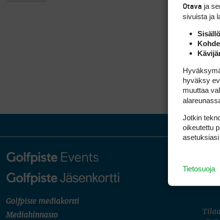
ja s
Otava
sivuista ja 
Sisäll
Kohden
Kävijä
Hyväksymällä
hyväksy eväs
muuttaa val
alareunass
Jotkin tekno
oikeutettu 
asetuksiasi
Tietosuoja
Golfpiste mediakortti
Tilaa
Mediahinnasto