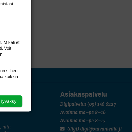
mis­tasi
. Mikäli et
i. Voit
on
 on siihen
aa kaikkia
Asiakaspalvelu
Hyväksy
Digipalvelut
(09) 156 6227
Avoinna ma–pe 8–16
Avoinna ma–pe 8–17
, niin
(digi) digi@otavamedia.fi