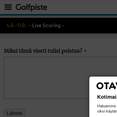
4.8.–11.8.
- Live Scoring -
Miksi tämä viesti tulisi poistaa?
*
Kotimai
Haluamme ta
siksi käytäm