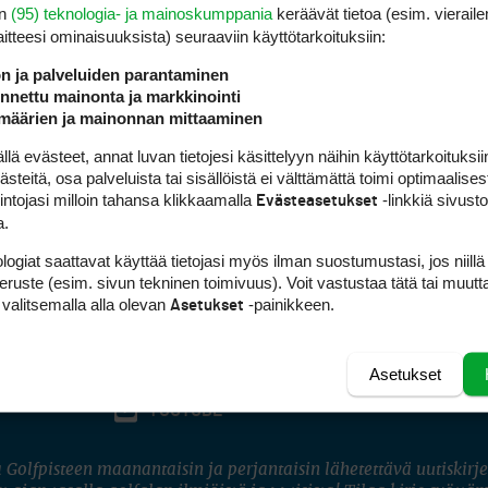
en
(95) teknologia- ja mainoskumppania
keräävät tietoa (esim. vieraile
laitteesi ominaisuuk­sista) seuraaviin käyttötarkoituksiin:
ön ja palveluiden parantaminen
nettu mainonta ja markkinointi
määrien ja mainonnan mittaaminen
 evästeet, annat luvan tietojesi käsittelyyn näihin käyttötarkoituksiin
teitä, osa palveluista tai sisällöistä ei välttämättä toimi optimaalisest
intojasi milloin tahansa klikkaamalla
-linkkiä sivust
Evästeasetukset
a.
logiat saattavat käyttää tietojasi myös ilman suostumustasi, jos niillä
peruste (esim. sivun tekninen toimivuus). Voit vastustaa tätä tai muutt
 valitsemalla alla olevan
-painikkeen.
Asetukset
Asetukset
FACEBOOK
INSTAGRAM
YOUTUBE
 Golfpisteen maanantaisin ja perjantaisin lähetettävä uutiskirje