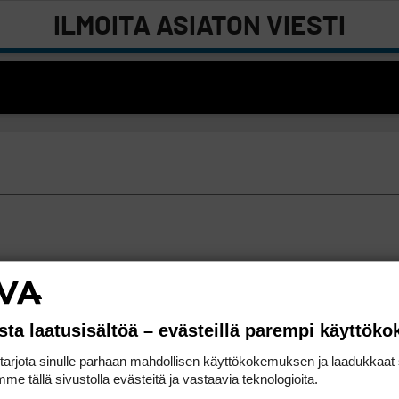
ILMOITA ASIATON VIESTI
sta laatusisältöä – evästeillä parempi käyttök
rjota sinulle parhaan mahdollisen käyttökokemuksen ja laadukkaat s
me tällä sivustolla evästeitä ja vastaavia teknologioita.