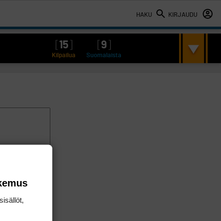
HAKU
KIRJAUDU
[
15
]
[
9
]
Kilpailua
Suomalaista
okemus
isällöt,