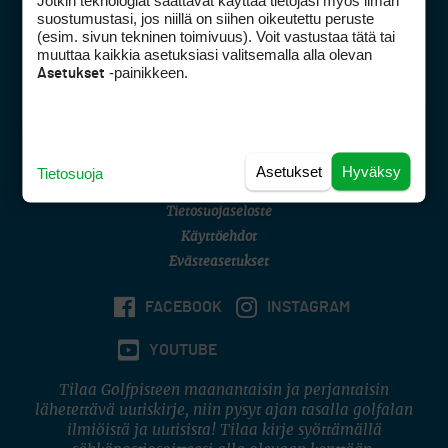
Jotkin teknologiat saattavat käyttää tietojasi myös ilman
Golfpisteen yhteystiedot
suostumustasi, jos niillä on siihen oikeutettu peruste
(esim. sivun tekninen toimivuus). Voit vastustaa tätä tai
DSA avoimuusraportti
muuttaa kaikkia asetuksiasi valitsemalla alla olevan
-painikkeen.
Asetukset
Asiakaspalvelu
Digipalvelut
(09) 156 6227
Avoinna ma–pe 8–16
Avoinna ma–pe 8–17
Asetukset
Hyväksy
Tietosuoja
(digi) digi@otavamedia.fi
Tietosuojaseloste
Käyttöehdot
Evästeasetukset
FACEBOOK
INSTAGRAM
YOUTUBE
Tilaa Golfpisteen maanantaisin ja perjantaisin
lähetettävä uutiskirje, niin pysyt ajan tasalla golfalan
ilmiöistä ja uutisista! Tilaa kirje syöttämällä