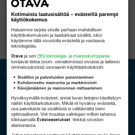
Kotimaista laatusisältöä – evästeillä parempi
käyttökokemus
Haluamme tarjota sinulle parhaan mahdollisen
käyttökokemuksen ja laadukkaat sisällöt, siksi
käytämme tällä sivustolla evästeitä ja vastaavia
teknologioita.
ja sen
(95) teknologia- ja mainoskumppania
Otava
keräävät tietoa (esim. vierailemis­tasi sivuista ja laitteesi
ominaisuuk­sista) seuraaviin käyttötarkoituksiin:
Sisällön ja palveluiden parantaminen
Kohdennettu mainonta ja markkinointi
Kävijämäärien ja mainonnan mittaaminen
Hyväksymällä evästeet, annat luvan tietojesi käsittelyyn
näihin käyttötarkoituksiin. Mikäli et hyväksy evästeitä,
osa palveluista tai sisällöistä ei välttämättä toimi
optimaalisesti. Voit muuttaa valintojasi milloin tahansa
Golfpiste mediakortti
klikkaamalla
-linkkiä sivuston
Evästeasetukset
Mediahinnasto
alareunassa.
Tietoa verkon kävijöistä