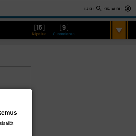
HAKU
KIRJAUDU
[
16
]
[
9
]
Kilpailua
Suomalaista
okemus
isällöt,