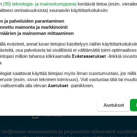
en
(95) teknologia- ja mainoskumppania
keräävät tietoa (esim. vieraile
laitteesi ominaisuuk­sista) seuraaviin käyttötarkoituksiin:
ön ja palveluiden parantaminen
nettu mainonta ja markkinointi
määrien ja mainonnan mittaaminen
 evästeet, annat luvan tietojesi käsittelyyn näihin käyttötarkoituksiin
teitä, osa palveluista tai sisällöistä ei välttämättä toimi optimaalisest
intojasi milloin tahansa klikkaamalla
-linkkiä sivust
Evästeasetukset
a.
logiat saattavat käyttää tietojasi myös ilman suostumustasi, jos niillä
peruste (esim. sivun tekninen toimivuus). Voit vastustaa tätä tai muutt
 valitsemalla alla olevan
-painikkeen.
Asetukset
Asetukset
FACEBOOK
INSTAGRAM
YOUTUBE
 Golfpisteen maanantaisin ja perjantaisin lähetettävä uutiskirje