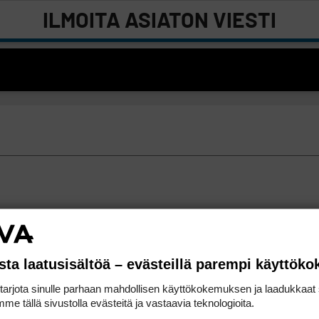
ILMOITA ASIATON VIESTI
sta laatusisältöä – evästeillä parempi käyttök
rjota sinulle parhaan mahdollisen käyttökokemuksen ja laadukkaat s
me tällä sivustolla evästeitä ja vastaavia teknologioita.