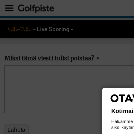
4.8.–11.8.
- Live Scoring -
Miksi tämä viesti tulisi poistaa?
*
Kotimai
Haluamme ta
siksi käytäm