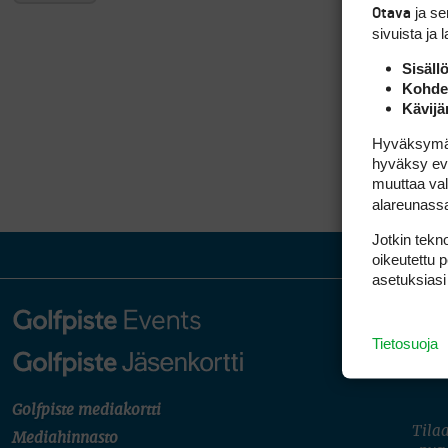
ja s
Otava
sivuista ja 
Sisäll
Kohden
Kävijä
Hyväksymällä
hyväksy eväs
muuttaa val
alareunass
Jotkin tekno
oikeutettu 
asetuksiasi
Tietosuoja
Golfpiste mediakortti
Tilaa
Mediahinnasto