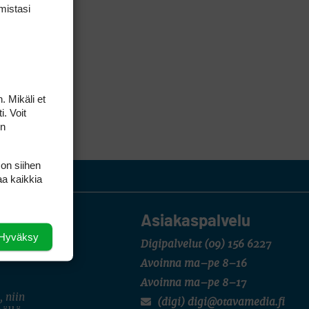
mis­tasi
. Mikäli et
i. Voit
on
 on siihen
aa kaikkia
Asiakaspalvelu
Hyväksy
Digipalvelut
(09) 156 6227
Avoinna ma–pe 8–16
Avoinna ma–pe 8–17
, niin
(digi) digi@otavamedia.fi