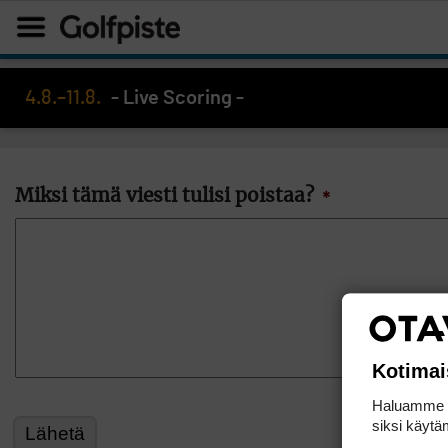
4.8.–11.8.
- Live Scoring -
Miksi tämä viesti tulisi poistaa?
*
Kotimai
Haluamme ta
siksi käytäm