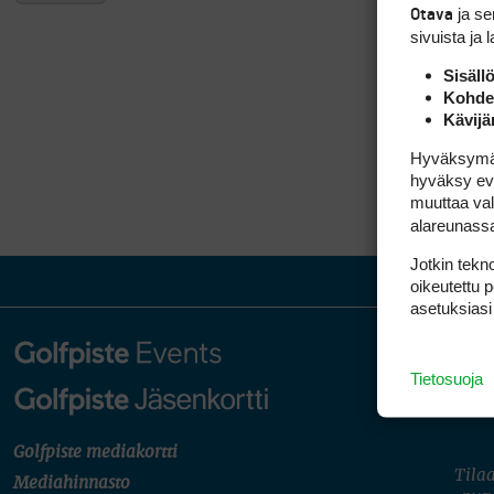
ja s
Otava
sivuista ja 
Sisäll
Kohden
Kävijä
Hyväksymällä
hyväksy eväs
muuttaa val
alareunass
Jotkin tekno
oikeutettu 
asetuksiasi
Tietosuoja
Golfpiste mediakortti
Tilaa
Mediahinnasto