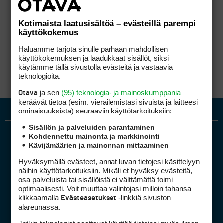
Kotimaista laatusisältöä – evästeillä parempi
käyttökokemus
Haluamme tarjota sinulle parhaan mahdollisen
käyttökokemuksen ja laadukkaat sisällöt, siksi
käytämme tällä sivustolla evästeitä ja vastaavia
teknologioita.
ja sen
(95) teknologia- ja mainoskumppania
Otava
keräävät tietoa (esim. vierailemis­tasi sivuista ja laitteesi
ominaisuuk­sista) seuraaviin käyttötarkoituksiin:
Sisällön ja palveluiden parantaminen
Kohdennettu mainonta ja markkinointi
Kävijämäärien ja mainonnan mittaaminen
Hyväksymällä evästeet, annat luvan tietojesi käsittelyyn
näihin käyttötarkoituksiin. Mikäli et hyväksy evästeitä,
osa palveluista tai sisällöistä ei välttämättä toimi
optimaalisesti. Voit muuttaa valintojasi milloin tahansa
Golfpiste mediakortti
klikkaamalla
-linkkiä sivuston
Evästeasetukset
Mediahinnasto
alareunassa.
Tietoa verkon kävijöistä