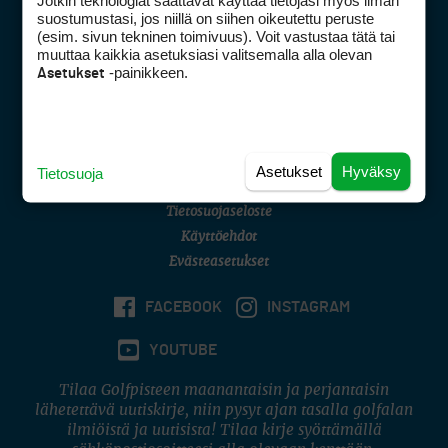
Jotkin teknologiat saattavat käyttää tietojasi myös ilman
Golfpisteen yhteystiedot
suostumustasi, jos niillä on siihen oikeutettu peruste
(esim. sivun tekninen toimivuus). Voit vastustaa tätä tai
DSA avoimuusraportti
muuttaa kaikkia asetuksiasi valitsemalla alla olevan
-painikkeen.
Asetukset
Asiakaspalvelu
Digipalvelut
(09) 156 6227
Avoinna ma–pe 8–16
Avoinna ma–pe 8–17
Asetukset
Hyväksy
Tietosuoja
(digi) digi@otavamedia.fi
Tietosuojaseloste
Käyttöehdot
Evästeasetukset
FACEBOOK
INSTAGRAM
YOUTUBE
Tilaa Golfpisteen maanantaisin ja perjantaisin
lähetettävä uutiskirje, niin pysyt ajan tasalla golfalan
ilmiöistä ja uutisista! Tilaa kirje syöttämällä