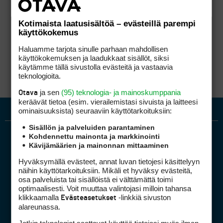
Kotimaista laatusisältöä – evästeillä parempi
käyttökokemus
Haluamme tarjota sinulle parhaan mahdollisen
käyttökokemuksen ja laadukkaat sisällöt, siksi
käytämme tällä sivustolla evästeitä ja vastaavia
teknologioita.
ja sen
(95) teknologia- ja mainoskumppania
Otava
keräävät tietoa (esim. vierailemis­tasi sivuista ja laitteesi
ominaisuuk­sista) seuraaviin käyttötarkoituksiin:
Sisällön ja palveluiden parantaminen
Kohdennettu mainonta ja markkinointi
Kävijämäärien ja mainonnan mittaaminen
Hyväksymällä evästeet, annat luvan tietojesi käsittelyyn
näihin käyttötarkoituksiin. Mikäli et hyväksy evästeitä,
osa palveluista tai sisällöistä ei välttämättä toimi
optimaalisesti. Voit muuttaa valintojasi milloin tahansa
Golfpiste mediakortti
klikkaamalla
-linkkiä sivuston
Evästeasetukset
Mediahinnasto
alareunassa.
Tietoa verkon kävijöistä