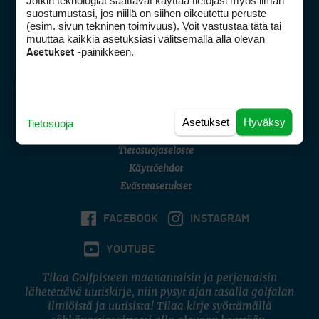
Jotkin teknologiat saattavat käyttää tietojasi myös ilman
Golfpisteen yhteystiedot
suostumustasi, jos niillä on siihen oikeutettu peruste
(esim. sivun tekninen toimivuus). Voit vastustaa tätä tai
DSA avoimuusraportti
muuttaa kaikkia asetuksiasi valitsemalla alla olevan
-painikkeen.
Asetukset
Asiakaspalvelu
Digipalvelut
(09) 156 6227
Avoinna ma–pe 8–16
Avoinna ma–pe 8–17
Asetukset
Hyväksy
Tietosuoja
(digi) digi@otavamedia.fi
Tietosuojaseloste
Käyttöehdot
Evästeasetukset
FACEBOOK
INSTAGRAM
YOUTUBE
Tilaa Golfpisteen maanantaisin ja perjantaisin
lähetettävä uutiskirje, niin pysyt ajan tasalla golfalan
ilmiöistä ja uutisista! Tilaa kirje syöttämällä