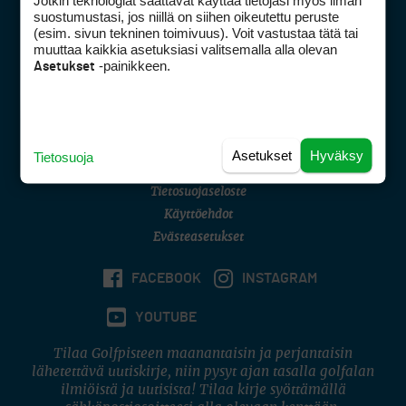
Jotkin teknologiat saattavat käyttää tietojasi myös ilman
Golfpisteen yhteystiedot
suostumustasi, jos niillä on siihen oikeutettu peruste
(esim. sivun tekninen toimivuus). Voit vastustaa tätä tai
DSA avoimuusraportti
muuttaa kaikkia asetuksiasi valitsemalla alla olevan
-painikkeen.
Asetukset
Asiakaspalvelu
Digipalvelut
(09) 156 6227
Avoinna ma–pe 8–16
Avoinna ma–pe 8–17
Asetukset
Hyväksy
Tietosuoja
(digi) digi@otavamedia.fi
Tietosuojaseloste
Käyttöehdot
Evästeasetukset
FACEBOOK
INSTAGRAM
YOUTUBE
Tilaa Golfpisteen maanantaisin ja perjantaisin
lähetettävä uutiskirje, niin pysyt ajan tasalla golfalan
ilmiöistä ja uutisista! Tilaa kirje syöttämällä