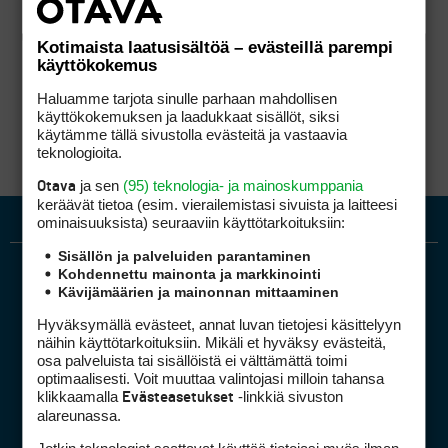
Kotimaista laatusisältöä – evästeillä parempi
käyttökokemus
Haluamme tarjota sinulle parhaan mahdollisen
käyttökokemuksen ja laadukkaat sisällöt, siksi
käytämme tällä sivustolla evästeitä ja vastaavia
teknologioita.
ja sen
(95) teknologia- ja mainoskumppania
Otava
keräävät tietoa (esim. vierailemis­tasi sivuista ja laitteesi
ominaisuuk­sista) seuraaviin käyttötarkoituksiin:
Sisällön ja palveluiden parantaminen
Kohdennettu mainonta ja markkinointi
Kävijämäärien ja mainonnan mittaaminen
Hyväksymällä evästeet, annat luvan tietojesi käsittelyyn
näihin käyttötarkoituksiin. Mikäli et hyväksy evästeitä,
osa palveluista tai sisällöistä ei välttämättä toimi
optimaalisesti. Voit muuttaa valintojasi milloin tahansa
Golfpiste mediakortti
klikkaamalla
-linkkiä sivuston
Evästeasetukset
Mediahinnasto
alareunassa.
Tietoa verkon kävijöistä