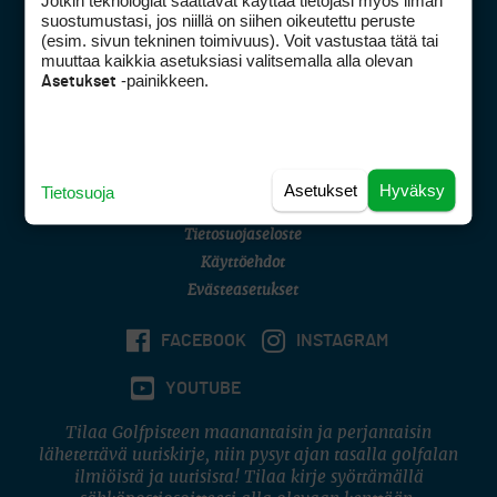
Jotkin teknologiat saattavat käyttää tietojasi myös ilman
Golfpisteen yhteystiedot
suostumustasi, jos niillä on siihen oikeutettu peruste
(esim. sivun tekninen toimivuus). Voit vastustaa tätä tai
DSA avoimuusraportti
muuttaa kaikkia asetuksiasi valitsemalla alla olevan
-painikkeen.
Asetukset
Asiakaspalvelu
Digipalvelut
(09) 156 6227
Avoinna ma–pe 8–16
Avoinna ma–pe 8–17
Asetukset
Hyväksy
Tietosuoja
(digi) digi@otavamedia.fi
Tietosuojaseloste
Käyttöehdot
Evästeasetukset
FACEBOOK
INSTAGRAM
YOUTUBE
Tilaa Golfpisteen maanantaisin ja perjantaisin
lähetettävä uutiskirje, niin pysyt ajan tasalla golfalan
ilmiöistä ja uutisista! Tilaa kirje syöttämällä