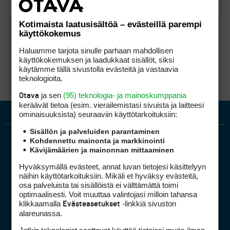
Kotimaista laatusisältöä – evästeillä parempi
käyttökokemus
Haluamme tarjota sinulle parhaan mahdollisen
käyttökokemuksen ja laadukkaat sisällöt, siksi
käytämme tällä sivustolla evästeitä ja vastaavia
teknologioita.
ja sen
(95) teknologia- ja mainoskumppania
Otava
keräävät tietoa (esim. vierailemis­tasi sivuista ja laitteesi
ominaisuuk­sista) seuraaviin käyttötarkoituksiin:
Sisällön ja palveluiden parantaminen
Kohdennettu mainonta ja markkinointi
Kävijämäärien ja mainonnan mittaaminen
Hyväksymällä evästeet, annat luvan tietojesi käsittelyyn
näihin käyttötarkoituksiin. Mikäli et hyväksy evästeitä,
osa palveluista tai sisällöistä ei välttämättä toimi
optimaalisesti. Voit muuttaa valintojasi milloin tahansa
Golfpiste mediakortti
klikkaamalla
-linkkiä sivuston
Evästeasetukset
Mediahinnasto
alareunassa.
Tietoa verkon kävijöistä