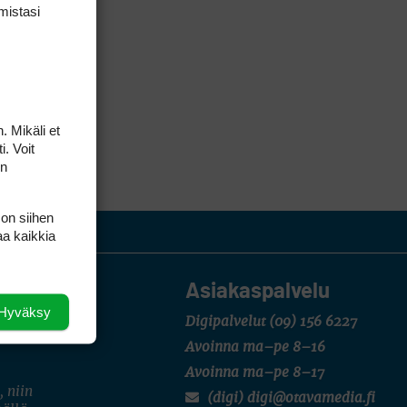
mis­tasi
. Mikäli et
i. Voit
on
 on siihen
aa kaikkia
Asiakaspalvelu
Hyväksy
Digipalvelut
(09) 156 6227
Avoinna ma–pe 8–16
Avoinna ma–pe 8–17
, niin
(digi) digi@otavamedia.fi