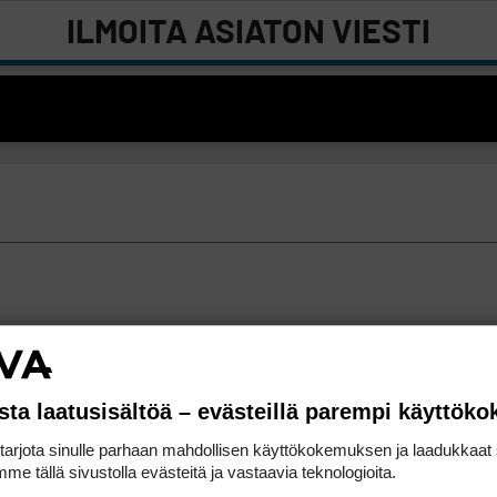
ILMOITA ASIATON VIESTI
sta laatusisältöä – evästeillä parempi käyttök
rjota sinulle parhaan mahdollisen käyttökokemuksen ja laadukkaat s
me tällä sivustolla evästeitä ja vastaavia teknologioita.