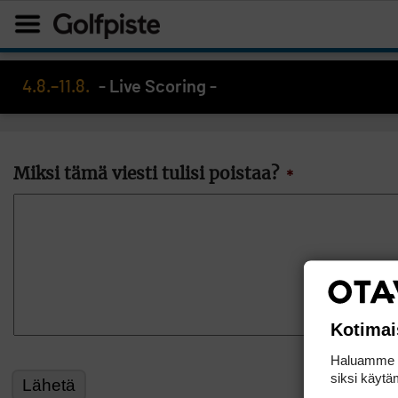
4.8.–11.8.
- Live Scoring -
Miksi tämä viesti tulisi poistaa?
*
Kotimai
Haluamme ta
siksi käytäm