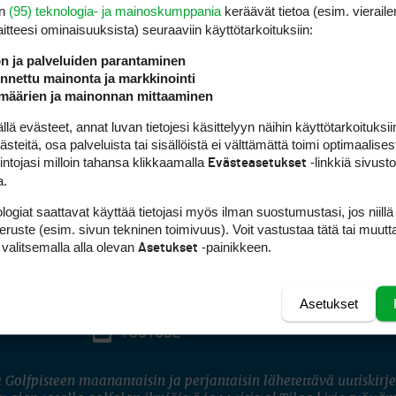
en
(95) teknologia- ja mainoskumppania
keräävät tietoa (esim. vieraile
laitteesi ominaisuuk­sista) seuraaviin käyttötarkoituksiin:
ön ja palveluiden parantaminen
nettu mainonta ja markkinointi
määrien ja mainonnan mittaaminen
 evästeet, annat luvan tietojesi käsittelyyn näihin käyttötarkoituksiin
teitä, osa palveluista tai sisällöistä ei välttämättä toimi optimaalisest
intojasi milloin tahansa klikkaamalla
-linkkiä sivust
Evästeasetukset
a.
logiat saattavat käyttää tietojasi myös ilman suostumustasi, jos niillä
peruste (esim. sivun tekninen toimivuus). Voit vastustaa tätä tai muutt
 valitsemalla alla olevan
-painikkeen.
Asetukset
Asetukset
FACEBOOK
INSTAGRAM
YOUTUBE
 Golfpisteen maanantaisin ja perjantaisin lähetettävä uutiskirje