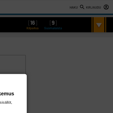
HAKU
KIRJAUDU
[
16
]
[
9
]
Kilpailua
Suomalaista
okemus
isällöt,