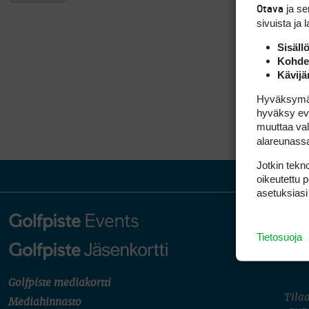
ja s
Otava
sivuista ja 
Sisäll
Kohden
Kävijä
Hyväksymällä
hyväksy eväs
muuttaa val
alareunass
Jotkin tekno
oikeutettu 
asetuksiasi
Tietosuoja
Golfpiste mediakortti
Tilaa
Mediahinnasto