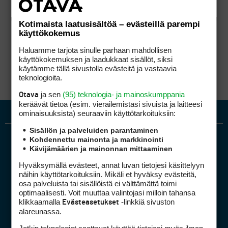
Kotimaista laatusisältöä – evästeillä parempi
käyttökokemus
Haluamme tarjota sinulle parhaan mahdollisen
käyttökokemuksen ja laadukkaat sisällöt, siksi
käytämme tällä sivustolla evästeitä ja vastaavia
teknologioita.
ja sen
(95) teknologia- ja mainoskumppania
Otava
keräävät tietoa (esim. vierailemis­tasi sivuista ja laitteesi
ominaisuuk­sista) seuraaviin käyttötarkoituksiin:
Sisällön ja palveluiden parantaminen
Kohdennettu mainonta ja markkinointi
Kävijämäärien ja mainonnan mittaaminen
Hyväksymällä evästeet, annat luvan tietojesi käsittelyyn
näihin käyttötarkoituksiin. Mikäli et hyväksy evästeitä,
osa palveluista tai sisällöistä ei välttämättä toimi
optimaalisesti. Voit muuttaa valintojasi milloin tahansa
Golfpiste mediakortti
klikkaamalla
-linkkiä sivuston
Evästeasetukset
Mediahinnasto
alareunassa.
Tietoa verkon kävijöistä