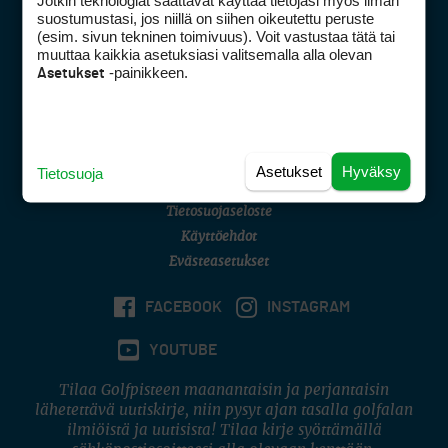
Jotkin teknologiat saattavat käyttää tietojasi myös ilman
Golfpisteen yhteystiedot
suostumustasi, jos niillä on siihen oikeutettu peruste
(esim. sivun tekninen toimivuus). Voit vastustaa tätä tai
DSA avoimuusraportti
muuttaa kaikkia asetuksiasi valitsemalla alla olevan
-painikkeen.
Asetukset
Asiakaspalvelu
Digipalvelut
(09) 156 6227
Avoinna ma–pe 8–16
Avoinna ma–pe 8–17
Asetukset
Hyväksy
Tietosuoja
(digi) digi@otavamedia.fi
Tietosuojaseloste
Käyttöehdot
Evästeasetukset
FACEBOOK
INSTAGRAM
YOUTUBE
Tilaa Golfpisteen maanantaisin ja perjantaisin
lähetettävä uutiskirje, niin pysyt ajan tasalla golfalan
ilmiöistä ja uutisista! Tilaa kirje syöttämällä