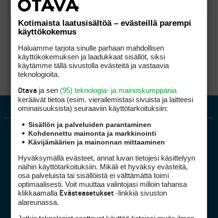
Kotimaista laatusisältöä – evästeillä parempi
käyttökokemus
Haluamme tarjota sinulle parhaan mahdollisen
käyttökokemuksen ja laadukkaat sisällöt, siksi
käytämme tällä sivustolla evästeitä ja vastaavia
teknologioita.
ja sen
(95) teknologia- ja mainoskumppania
Otava
keräävät tietoa (esim. vierailemis­tasi sivuista ja laitteesi
ominaisuuk­sista) seuraaviin käyttötarkoituksiin:
Sisällön ja palveluiden parantaminen
Kohdennettu mainonta ja markkinointi
Kävijämäärien ja mainonnan mittaaminen
Hyväksymällä evästeet, annat luvan tietojesi käsittelyyn
näihin käyttötarkoituksiin. Mikäli et hyväksy evästeitä,
osa palveluista tai sisällöistä ei välttämättä toimi
optimaalisesti. Voit muuttaa valintojasi milloin tahansa
Golfpiste mediakortti
klikkaamalla
-linkkiä sivuston
Evästeasetukset
Mediahinnasto
alareunassa.
Tietoa verkon kävijöistä