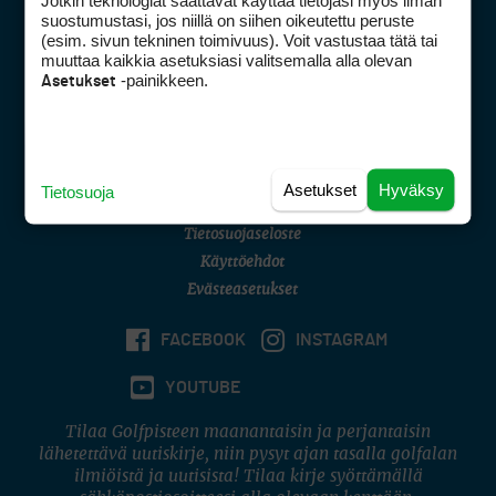
Jotkin teknologiat saattavat käyttää tietojasi myös ilman
Golfpisteen yhteystiedot
suostumustasi, jos niillä on siihen oikeutettu peruste
(esim. sivun tekninen toimivuus). Voit vastustaa tätä tai
DSA avoimuusraportti
muuttaa kaikkia asetuksiasi valitsemalla alla olevan
-painikkeen.
Asetukset
Asiakaspalvelu
Digipalvelut
(09) 156 6227
Avoinna ma–pe 8–16
Avoinna ma–pe 8–17
Asetukset
Hyväksy
Tietosuoja
(digi) digi@otavamedia.fi
Tietosuojaseloste
Käyttöehdot
Evästeasetukset
FACEBOOK
INSTAGRAM
YOUTUBE
Tilaa Golfpisteen maanantaisin ja perjantaisin
lähetettävä uutiskirje, niin pysyt ajan tasalla golfalan
ilmiöistä ja uutisista! Tilaa kirje syöttämällä