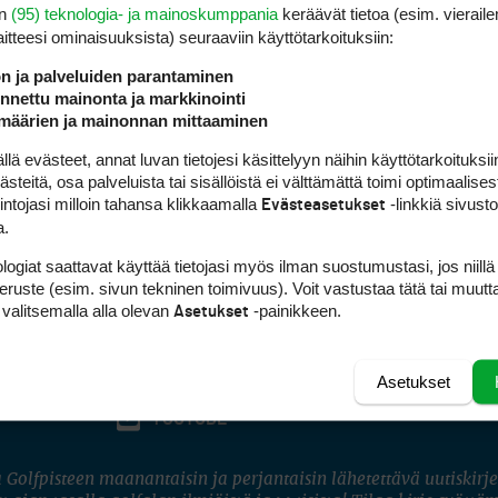
en
(95) teknologia- ja mainoskumppania
keräävät tietoa (esim. vieraile
laitteesi ominaisuuk­sista) seuraaviin käyttötarkoituksiin:
ön ja palveluiden parantaminen
nettu mainonta ja markkinointi
määrien ja mainonnan mittaaminen
 evästeet, annat luvan tietojesi käsittelyyn näihin käyttötarkoituksiin
teitä, osa palveluista tai sisällöistä ei välttämättä toimi optimaalisest
intojasi milloin tahansa klikkaamalla
-linkkiä sivust
Evästeasetukset
a.
logiat saattavat käyttää tietojasi myös ilman suostumustasi, jos niillä
peruste (esim. sivun tekninen toimivuus). Voit vastustaa tätä tai muutt
 valitsemalla alla olevan
-painikkeen.
Asetukset
Asetukset
FACEBOOK
INSTAGRAM
YOUTUBE
 Golfpisteen maanantaisin ja perjantaisin lähetettävä uutiskirje