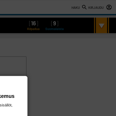
HAKU
KIRJAUDU
[
16
]
[
9
]
Kilpailua
Suomalaista
okemus
isällöt,