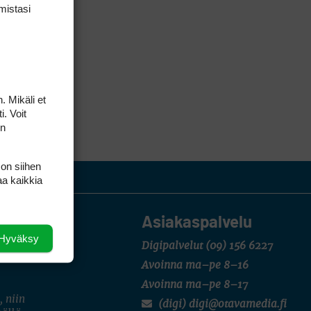
mis­tasi
. Mikäli et
i. Voit
on
 on siihen
aa kaikkia
Asiakaspalvelu
Hyväksy
Digipalvelut
(09) 156 6227
Avoinna ma–pe 8–16
Avoinna ma–pe 8–17
, niin
(digi) digi@otavamedia.fi