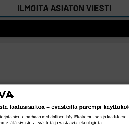
ILMOITA ASIATON VIESTI
sta laatusisältöä – evästeillä parempi käyttök
rjota sinulle parhaan mahdollisen käyttökokemuksen ja laadukkaat s
me tällä sivustolla evästeitä ja vastaavia teknologioita.