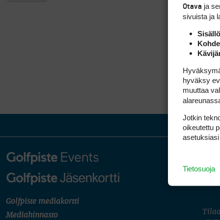
ja s
Otava
sivuista ja 
Sisäll
Kohden
Kävijä
Hyväksymällä
hyväksy eväs
muuttaa val
alareunass
Jotkin tekno
oikeutettu 
asetuksiasi
Tietosuoja
Golfpiste mediakortti
Tilaa
Mediahinnasto