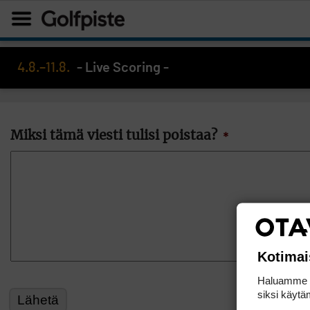
4.8.–11.8.
- Live Scoring -
Miksi tämä viesti tulisi poistaa?
*
Kotimai
Haluamme ta
siksi käytäm