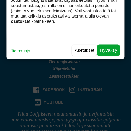
Jotkin teknologiat saattavat käyttää tietojasi myös ilman
Golfpisteen yhteystiedot
suostumustasi, jos niillä on siihen oikeutettu peruste
(esim. sivun tekninen toimivuus). Voit vastustaa tätä tai
DSA avoimuusraportti
muuttaa kaikkia asetuksiasi valitsemalla alla olevan
-painikkeen.
Asetukset
Asiakaspalvelu
Digipalvelut
(09) 156 6227
Avoinna ma–pe 8–16
Avoinna ma–pe 8–17
Asetukset
Hyväksy
Tietosuoja
(digi) digi@otavamedia.fi
Tietosuojaseloste
Käyttöehdot
Evästeasetukset
FACEBOOK
INSTAGRAM
YOUTUBE
Tilaa Golfpisteen maanantaisin ja perjantaisin
lähetettävä uutiskirje, niin pysyt ajan tasalla golfalan
ilmiöistä ja uutisista! Tilaa kirje syöttämällä