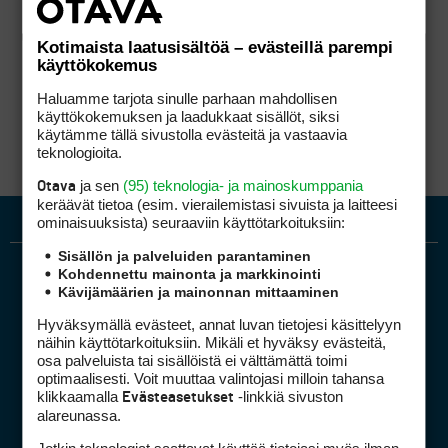
Kotimaista laatusisältöä – evästeillä parempi
käyttökokemus
Haluamme tarjota sinulle parhaan mahdollisen
käyttökokemuksen ja laadukkaat sisällöt, siksi
käytämme tällä sivustolla evästeitä ja vastaavia
teknologioita.
ja sen
(95) teknologia- ja mainoskumppania
Otava
keräävät tietoa (esim. vierailemis­tasi sivuista ja laitteesi
ominaisuuk­sista) seuraaviin käyttötarkoituksiin:
Sisällön ja palveluiden parantaminen
Kohdennettu mainonta ja markkinointi
Kävijämäärien ja mainonnan mittaaminen
Hyväksymällä evästeet, annat luvan tietojesi käsittelyyn
näihin käyttötarkoituksiin. Mikäli et hyväksy evästeitä,
osa palveluista tai sisällöistä ei välttämättä toimi
optimaalisesti. Voit muuttaa valintojasi milloin tahansa
Golfpiste mediakortti
klikkaamalla
-linkkiä sivuston
Evästeasetukset
Mediahinnasto
alareunassa.
Tietoa verkon kävijöistä