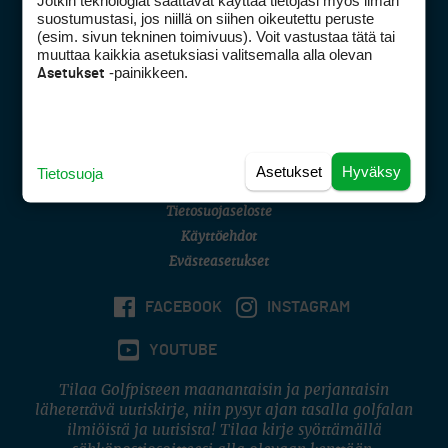
Jotkin teknologiat saattavat käyttää tietojasi myös ilman
Golfpisteen yhteystiedot
suostumustasi, jos niillä on siihen oikeutettu peruste
(esim. sivun tekninen toimivuus). Voit vastustaa tätä tai
DSA avoimuusraportti
muuttaa kaikkia asetuksiasi valitsemalla alla olevan
-painikkeen.
Asetukset
Asiakaspalvelu
Digipalvelut
(09) 156 6227
Avoinna ma–pe 8–16
Avoinna ma–pe 8–17
Asetukset
Hyväksy
Tietosuoja
(digi) digi@otavamedia.fi
Tietosuojaseloste
Käyttöehdot
Evästeasetukset
FACEBOOK
INSTAGRAM
YOUTUBE
Tilaa Golfpisteen maanantaisin ja perjantaisin
lähetettävä uutiskirje, niin pysyt ajan tasalla golfalan
ilmiöistä ja uutisista! Tilaa kirje syöttämällä