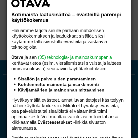
Kotimaista laatusisältöä – evästeillä parempi
käyttökokemus
Haluamme tarjota sinulle parhaan mahdollisen
käyttökokemuksen ja laadukkaat sisällöt, siksi
käytämme tällä sivustolla evästeitä ja vastaavia
teknologioita.
ja sen
(95) teknologia- ja mainoskumppania
Otava
keräävät tietoa (esim. vierailemis­tasi sivuista ja laitteesi
ominaisuuk­sista) seuraaviin käyttötarkoituksiin:
Sisällön ja palveluiden parantaminen
Kohdennettu mainonta ja markkinointi
Kävijämäärien ja mainonnan mittaaminen
Hyväksymällä evästeet, annat luvan tietojesi käsittelyyn
näihin käyttötarkoituksiin. Mikäli et hyväksy evästeitä,
osa palveluista tai sisällöistä ei välttämättä toimi
optimaalisesti. Voit muuttaa valintojasi milloin tahansa
Golfpiste mediakortti
klikkaamalla
-linkkiä sivuston
Evästeasetukset
Mediahinnasto
alareunassa.
Tietoa verkon kävijöistä