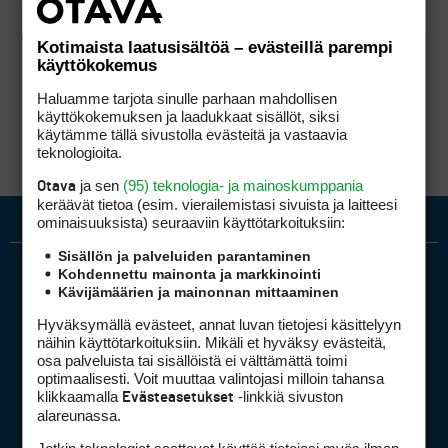
Kotimaista laatusisältöä – evästeillä parempi
käyttökokemus
Haluamme tarjota sinulle parhaan mahdollisen
käyttökokemuksen ja laadukkaat sisällöt, siksi
käytämme tällä sivustolla evästeitä ja vastaavia
teknologioita.
ja sen
(95) teknologia- ja mainoskumppania
Otava
keräävät tietoa (esim. vierailemis­tasi sivuista ja laitteesi
ominaisuuk­sista) seuraaviin käyttötarkoituksiin:
Sisällön ja palveluiden parantaminen
Kohdennettu mainonta ja markkinointi
Kävijämäärien ja mainonnan mittaaminen
Hyväksymällä evästeet, annat luvan tietojesi käsittelyyn
näihin käyttötarkoituksiin. Mikäli et hyväksy evästeitä,
osa palveluista tai sisällöistä ei välttämättä toimi
optimaalisesti. Voit muuttaa valintojasi milloin tahansa
Golfpiste mediakortti
klikkaamalla
-linkkiä sivuston
Evästeasetukset
Mediahinnasto
alareunassa.
Tietoa verkon kävijöistä