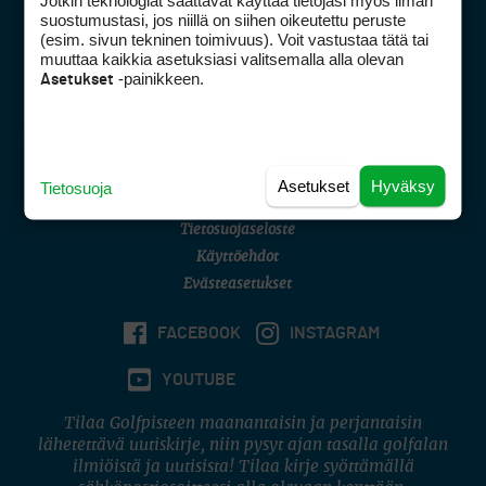
Jotkin teknologiat saattavat käyttää tietojasi myös ilman
Golfpisteen yhteystiedot
suostumustasi, jos niillä on siihen oikeutettu peruste
(esim. sivun tekninen toimivuus). Voit vastustaa tätä tai
DSA avoimuusraportti
muuttaa kaikkia asetuksiasi valitsemalla alla olevan
-painikkeen.
Asetukset
Asiakaspalvelu
Digipalvelut
(09) 156 6227
Avoinna ma–pe 8–16
Avoinna ma–pe 8–17
Asetukset
Hyväksy
Tietosuoja
(digi) digi@otavamedia.fi
Tietosuojaseloste
Käyttöehdot
Evästeasetukset
FACEBOOK
INSTAGRAM
YOUTUBE
Tilaa Golfpisteen maanantaisin ja perjantaisin
lähetettävä uutiskirje, niin pysyt ajan tasalla golfalan
ilmiöistä ja uutisista! Tilaa kirje syöttämällä