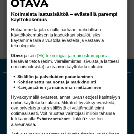
Kotimaista laatusisältöä – evästeillä parempi
käyttökokemus
Haluamme tarjota sinulle parhaan mahdollisen
käyttökokemuksen ja laadukkaat sisällöt, siksi
käytämme tällä sivustolla evästeitä ja vastaavia
teknologioita.
ja sen
(95) teknologia- ja mainoskumppania
Otava
keräävät tietoa (esim. vierailemis­tasi sivuista ja laitteesi
ominaisuuk­sista) seuraaviin käyttötarkoituksiin:
Sisällön ja palveluiden parantaminen
Kohdennettu mainonta ja markkinointi
Kävijämäärien ja mainonnan mittaaminen
Hyväksymällä evästeet, annat luvan tietojesi käsittelyyn
näihin käyttötarkoituksiin. Mikäli et hyväksy evästeitä,
osa palveluista tai sisällöistä ei välttämättä toimi
optimaalisesti. Voit muuttaa valintojasi milloin tahansa
Golfpiste mediakortti
klikkaamalla
-linkkiä sivuston
Evästeasetukset
Mediahinnasto
alareunassa.
Tietoa verkon kävijöistä