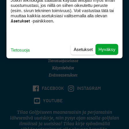
Jotkin teknologiat saattavat käyttää tietojasi myös ilman
Golfpisteen yhteystiedot
suostumustasi, jos niillä on siihen oikeutettu peruste
(esim. sivun tekninen toimivuus). Voit vastustaa tätä tai
DSA avoimuusraportti
muuttaa kaikkia asetuksiasi valitsemalla alla olevan
-painikkeen.
Asetukset
Asiakaspalvelu
Digipalvelut
(09) 156 6227
Avoinna ma–pe 8–16
Avoinna ma–pe 8–17
Asetukset
Hyväksy
Tietosuoja
(digi) digi@otavamedia.fi
Tietosuojaseloste
Käyttöehdot
Evästeasetukset
FACEBOOK
INSTAGRAM
YOUTUBE
Tilaa Golfpisteen maanantaisin ja perjantaisin
lähetettävä uutiskirje, niin pysyt ajan tasalla golfalan
ilmiöistä ja uutisista! Tilaa kirje syöttämällä