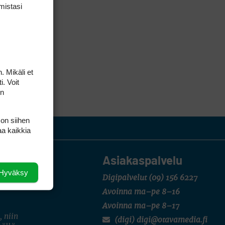
mis­tasi
. Mikäli et
i. Voit
on
 on siihen
aa kaikkia
Asiakaspalvelu
Hyväksy
Digipalvelut
(09) 156 6227
Avoinna ma–pe 8–16
Avoinna ma–pe 8–17
, niin
(digi) digi@otavamedia.fi