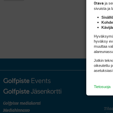
ja s
Otava
sivuista ja 
Sisäll
Kohden
Kävijä
Hyväksymällä
hyväksy eväs
muuttaa val
alareunass
Jotkin tekno
oikeutettu 
asetuksiasi
Tietosuoja
Golfpiste mediakortti
Tilaa
Mediahinnasto