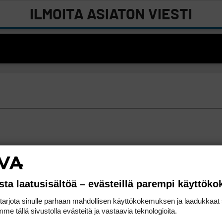
ILMOITA ASIATON VIESTI
sta laatusisältöä – evästeillä parempi käyttök
rjota sinulle parhaan mahdollisen käyttökokemuksen ja laadukkaat s
me tällä sivustolla evästeitä ja vastaavia teknologioita.