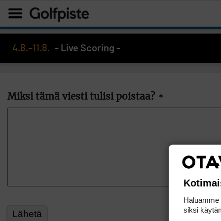
4.8.–11.8.
- Live Scoring -
Miksi tämä viesti tulisi poistaa?
*
Kotimai
Haluamme ta
siksi käytäm