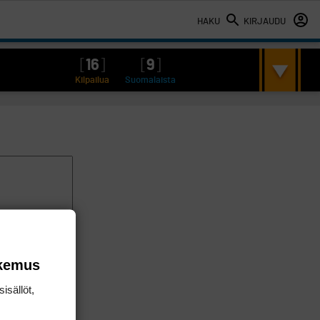
HAKU
KIRJAUDU
[
16
]
[
9
]
Kilpailua
Suomalaista
okemus
isällöt,