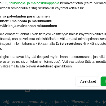
en
(95) teknologia- ja mainoskumppania
keräävät tietoa (esim. vieraile
laitteesi ominaisuuk­sista) seuraaviin käyttötarkoituksiin:
ön ja palveluiden parantaminen
nettu mainonta ja markkinointi
määrien ja mainonnan mittaaminen
 evästeet, annat luvan tietojesi käsittelyyn näihin käyttötarkoituksiin
teitä, osa palveluista tai sisällöistä ei välttämättä toimi optimaalisest
intojasi milloin tahansa klikkaamalla
-linkkiä sivust
Evästeasetukset
a.
logiat saattavat käyttää tietojasi myös ilman suostumustasi, jos niillä
peruste (esim. sivun tekninen toimivuus). Voit vastustaa tätä tai muutt
 valitsemalla alla olevan
-painikkeen.
Asetukset
Asetukset
FACEBOOK
INSTAGRAM
YOUTUBE
 Golfpisteen maanantaisin ja perjantaisin lähetettävä uutiskirje