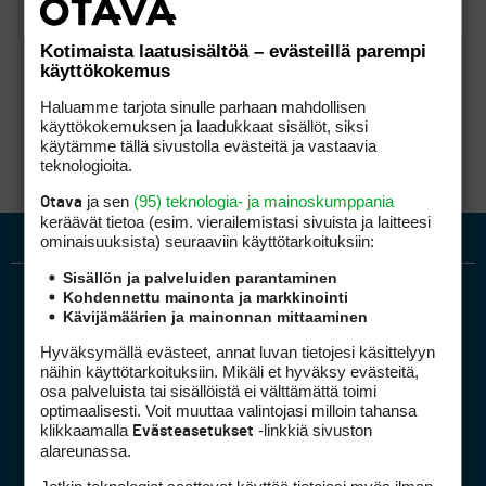
Kotimaista laatusisältöä – evästeillä parempi
käyttökokemus
Haluamme tarjota sinulle parhaan mahdollisen
käyttökokemuksen ja laadukkaat sisällöt, siksi
käytämme tällä sivustolla evästeitä ja vastaavia
teknologioita.
ja sen
(95) teknologia- ja mainoskumppania
Otava
keräävät tietoa (esim. vierailemis­tasi sivuista ja laitteesi
ominaisuuk­sista) seuraaviin käyttötarkoituksiin:
Sisällön ja palveluiden parantaminen
Kohdennettu mainonta ja markkinointi
Kävijämäärien ja mainonnan mittaaminen
Hyväksymällä evästeet, annat luvan tietojesi käsittelyyn
näihin käyttötarkoituksiin. Mikäli et hyväksy evästeitä,
osa palveluista tai sisällöistä ei välttämättä toimi
optimaalisesti. Voit muuttaa valintojasi milloin tahansa
Golfpiste mediakortti
klikkaamalla
-linkkiä sivuston
Evästeasetukset
Mediahinnasto
alareunassa.
Tietoa verkon kävijöistä