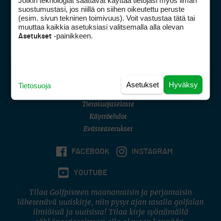
Jotkin teknologiat saattavat käyttää tietojasi myös ilman
Golfpisteen yhteystiedot
suostumustasi, jos niillä on siihen oikeutettu peruste
(esim. sivun tekninen toimivuus). Voit vastustaa tätä tai
DSA avoimuusraportti
muuttaa kaikkia asetuksiasi valitsemalla alla olevan
-painikkeen.
Asetukset
Asiakaspalvelu
Digipalvelut
(09) 156 6227
Avoinna ma–pe 8–16
Avoinna ma–pe 8–17
Asetukset
Hyväksy
Tietosuoja
(digi) digi@otavamedia.fi
Tietosuojaseloste
Käyttöehdot
Evästeasetukset
FACEBOOK
INSTAGRAM
YOUTUBE
Tilaa Golfpisteen maanantaisin ja perjantaisin
lähetettävä uutiskirje, niin pysyt ajan tasalla golfalan
ilmiöistä ja uutisista! Tilaa kirje syöttämällä