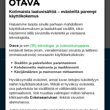
Kotimaista laatusisältöä – evästeillä parempi
käyttökokemus
Haluamme tarjota sinulle parhaan mahdollisen
käyttökokemuksen ja laadukkaat sisällöt, siksi
käytämme tällä sivustolla evästeitä ja vastaavia
teknologioita.
ja sen
(95) teknologia- ja mainoskumppania
Otava
keräävät tietoa (esim. vierailemis­tasi sivuista ja laitteesi
ominaisuuk­sista) seuraaviin käyttötarkoituksiin:
Sisällön ja palveluiden parantaminen
Kohdennettu mainonta ja markkinointi
Kävijämäärien ja mainonnan mittaaminen
Hyväksymällä evästeet, annat luvan tietojesi käsittelyyn
näihin käyttötarkoituksiin. Mikäli et hyväksy evästeitä,
osa palveluista tai sisällöistä ei välttämättä toimi
optimaalisesti. Voit muuttaa valintojasi milloin tahansa
Golfpiste mediakortti
klikkaamalla
-linkkiä sivuston
Evästeasetukset
Mediahinnasto
alareunassa.
Tietoa verkon kävijöistä