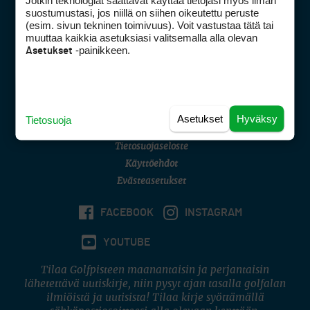
Jotkin teknologiat saattavat käyttää tietojasi myös ilman
Golfpisteen yhteystiedot
suostumustasi, jos niillä on siihen oikeutettu peruste
(esim. sivun tekninen toimivuus). Voit vastustaa tätä tai
DSA avoimuusraportti
muuttaa kaikkia asetuksiasi valitsemalla alla olevan
-painikkeen.
Asetukset
Asiakaspalvelu
Digipalvelut
(09) 156 6227
Avoinna ma–pe 8–16
Avoinna ma–pe 8–17
Asetukset
Hyväksy
Tietosuoja
(digi) digi@otavamedia.fi
Tietosuojaseloste
Käyttöehdot
Evästeasetukset
FACEBOOK
INSTAGRAM
YOUTUBE
Tilaa Golfpisteen maanantaisin ja perjantaisin
lähetettävä uutiskirje, niin pysyt ajan tasalla golfalan
ilmiöistä ja uutisista! Tilaa kirje syöttämällä