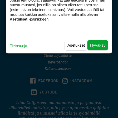
Jotkin teknologiat saattavat käyttää tietojasi myös ilman
Golfpisteen yhteystiedot
suostumustasi, jos niillä on siihen oikeutettu peruste
(esim. sivun tekninen toimivuus). Voit vastustaa tätä tai
DSA avoimuusraportti
muuttaa kaikkia asetuksiasi valitsemalla alla olevan
-painikkeen.
Asetukset
Asiakaspalvelu
Digipalvelut
(09) 156 6227
Avoinna ma–pe 8–16
Avoinna ma–pe 8–17
Asetukset
Hyväksy
Tietosuoja
(digi) digi@otavamedia.fi
Tietosuojaseloste
Käyttöehdot
Evästeasetukset
FACEBOOK
INSTAGRAM
YOUTUBE
Tilaa Golfpisteen maanantaisin ja perjantaisin
lähetettävä uutiskirje, niin pysyt ajan tasalla golfalan
ilmiöistä ja uutisista! Tilaa kirje syöttämällä