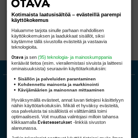
Kotimaista laatusisältöä – evästeillä parempi
käyttökokemus
Haluamme tarjota sinulle parhaan mahdollisen
käyttökokemuksen ja laadukkaat sisällöt, siksi
käytämme tällä sivustolla evästeitä ja vastaavia
teknologioita.
ja sen
(95) teknologia- ja mainoskumppania
Otava
keräävät tietoa (esim. vierailemis­tasi sivuista ja laitteesi
ominaisuuk­sista) seuraaviin käyttötarkoituksiin:
Sisällön ja palveluiden parantaminen
Kohdennettu mainonta ja markkinointi
Kävijämäärien ja mainonnan mittaaminen
Hyväksymällä evästeet, annat luvan tietojesi käsittelyyn
näihin käyttötarkoituksiin. Mikäli et hyväksy evästeitä,
osa palveluista tai sisällöistä ei välttämättä toimi
optimaalisesti. Voit muuttaa valintojasi milloin tahansa
Golfpiste mediakortti
klikkaamalla
-linkkiä sivuston
Evästeasetukset
Mediahinnasto
alareunassa.
Tietoa verkon kävijöistä