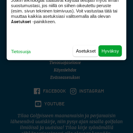
Jotkin teknologiat saattavat käyttää tietojasi myös ilman
Golfpisteen yhteystiedot
suostumustasi, jos niillä on siihen oikeutettu peruste
(esim. sivun tekninen toimivuus). Voit vastustaa tätä tai
DSA avoimuusraportti
muuttaa kaikkia asetuksiasi valitsemalla alla olevan
-painikkeen.
Asetukset
Asiakaspalvelu
Digipalvelut
(09) 156 6227
Avoinna ma–pe 8–16
Avoinna ma–pe 8–17
Asetukset
Hyväksy
Tietosuoja
(digi) digi@otavamedia.fi
Tietosuojaseloste
Käyttöehdot
Evästeasetukset
FACEBOOK
INSTAGRAM
YOUTUBE
Tilaa Golfpisteen maanantaisin ja perjantaisin
lähetettävä uutiskirje, niin pysyt ajan tasalla golfalan
ilmiöistä ja uutisista! Tilaa kirje syöttämällä