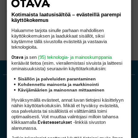
Kotimaista laatusisältöä – evästeillä parempi
käyttökokemus
Haluamme tarjota sinulle parhaan mahdollisen
käyttökokemuksen ja laadukkaat sisällöt, siksi
käytämme tällä sivustolla evästeitä ja vastaavia
teknologioita.
ja sen
(95) teknologia- ja mainoskumppania
Otava
keräävät tietoa (esim. vierailemis­tasi sivuista ja laitteesi
ominaisuuk­sista) seuraaviin käyttötarkoituksiin:
Sisällön ja palveluiden parantaminen
Kohdennettu mainonta ja markkinointi
Kävijämäärien ja mainonnan mittaaminen
Hyväksymällä evästeet, annat luvan tietojesi käsittelyyn
näihin käyttötarkoituksiin. Mikäli et hyväksy evästeitä,
osa palveluista tai sisällöistä ei välttämättä toimi
optimaalisesti. Voit muuttaa valintojasi milloin tahansa
Golfpiste mediakortti
klikkaamalla
-linkkiä sivuston
Evästeasetukset
Mediahinnasto
alareunassa.
Tietoa verkon kävijöistä