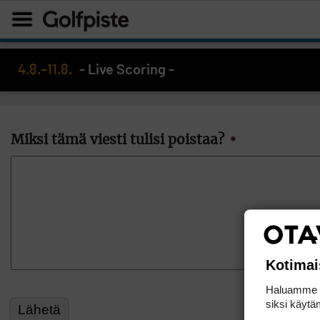
4.8.–11.8.
- Live Scoring -
Miksi tämä viesti tulisi poistaa?
*
Kotimai
Haluamme ta
siksi käytäm