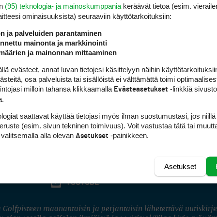
en
(95) teknologia- ja mainoskumppania
keräävät tietoa (esim. vieraile
laitteesi ominaisuuk­sista) seuraaviin käyttötarkoituksiin:
ön ja palveluiden parantaminen
nettu mainonta ja markkinointi
määrien ja mainonnan mittaaminen
 evästeet, annat luvan tietojesi käsittelyyn näihin käyttötarkoituksiin
teitä, osa palveluista tai sisällöistä ei välttämättä toimi optimaalisest
intojasi milloin tahansa klikkaamalla
-linkkiä sivust
Evästeasetukset
a.
logiat saattavat käyttää tietojasi myös ilman suostumustasi, jos niillä
peruste (esim. sivun tekninen toimivuus). Voit vastustaa tätä tai muutt
 valitsemalla alla olevan
-painikkeen.
Asetukset
Asetukset
FACEBOOK
INSTAGRAM
YOUTUBE
 Golfpisteen maanantaisin ja perjantaisin lähetettävä uutiskirje