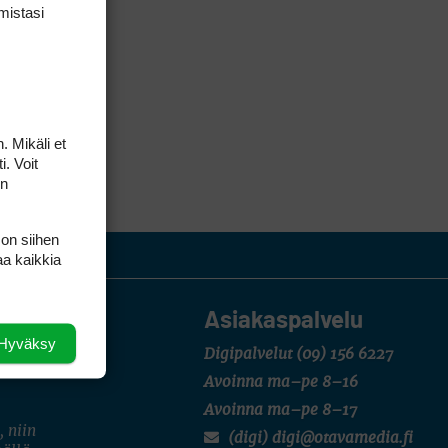
mis­tasi
. Mikäli et
i. Voit
on
 on siihen
aa kaikkia
Asiakaspalvelu
Hyväksy
Digipalvelut
(09) 156 6227
Avoinna ma–pe 8–16
Avoinna ma–pe 8–17
, niin
(digi) digi@otavamedia.fi