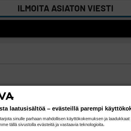
ILMOITA ASIATON VIESTI
sta laatusisältöä – evästeillä parempi käyttök
rjota sinulle parhaan mahdollisen käyttökokemuksen ja laadukkaat s
me tällä sivustolla evästeitä ja vastaavia teknologioita.