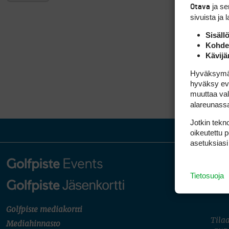
ja s
Otava
sivuista ja 
Sisäll
Kohden
Kävijä
Hyväksymällä
hyväksy eväs
muuttaa val
alareunass
Jotkin tekno
oikeutettu 
asetuksiasi
Tietosuoja
Golfpiste mediakortti
Tilaa
Mediahinnasto