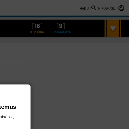
HAKU
KIRJAUDU
[
16
]
[
9
]
Kilpailua
Suomalaista
okemus
isällöt,