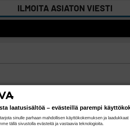
ILMOITA ASIATON VIESTI
sta laatusisältöä – evästeillä parempi käyttök
rjota sinulle parhaan mahdollisen käyttökokemuksen ja laadukkaat s
me tällä sivustolla evästeitä ja vastaavia teknologioita.