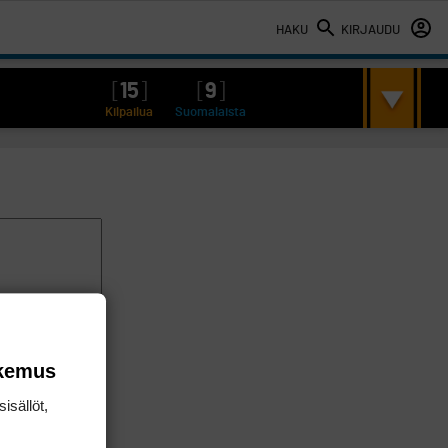
HAKU
KIRJAUDU
[
15
]
[
9
]
Kilpailua
Suomalaista
okemus
isällöt,