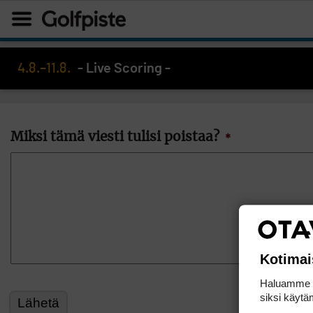
4.8.–11.8.
- Live Scoring -
Miksi tämä viesti tulisi poistaa?
*
Kotimai
Haluamme ta
siksi käytäm