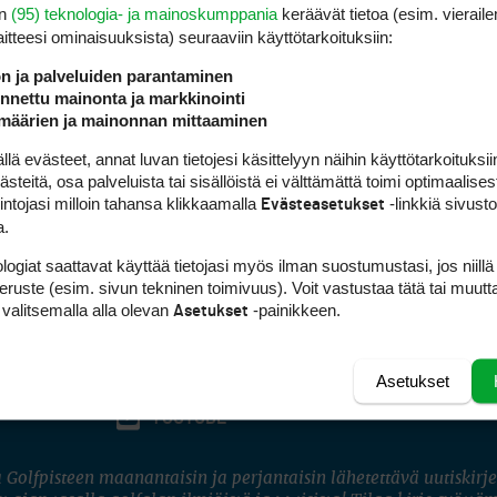
en
(95) teknologia- ja mainoskumppania
keräävät tietoa (esim. vieraile
laitteesi ominaisuuk­sista) seuraaviin käyttötarkoituksiin:
ön ja palveluiden parantaminen
nettu mainonta ja markkinointi
määrien ja mainonnan mittaaminen
 evästeet, annat luvan tietojesi käsittelyyn näihin käyttötarkoituksiin
teitä, osa palveluista tai sisällöistä ei välttämättä toimi optimaalisest
intojasi milloin tahansa klikkaamalla
-linkkiä sivust
Evästeasetukset
a.
logiat saattavat käyttää tietojasi myös ilman suostumustasi, jos niillä
peruste (esim. sivun tekninen toimivuus). Voit vastustaa tätä tai muutt
 valitsemalla alla olevan
-painikkeen.
Asetukset
Asetukset
FACEBOOK
INSTAGRAM
YOUTUBE
 Golfpisteen maanantaisin ja perjantaisin lähetettävä uutiskirje