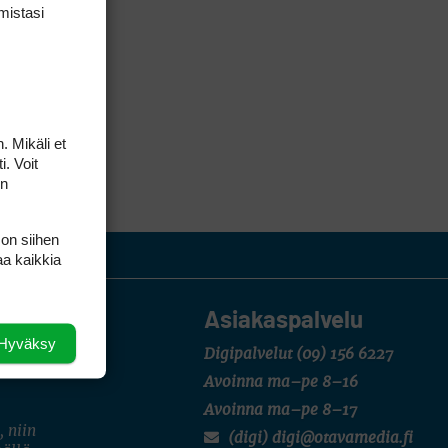
mis­tasi
. Mikäli et
i. Voit
on
 on siihen
aa kaikkia
Asiakaspalvelu
Hyväksy
Digipalvelut
(09) 156 6227
Avoinna ma–pe 8–16
Avoinna ma–pe 8–17
, niin
(digi) digi@otavamedia.fi