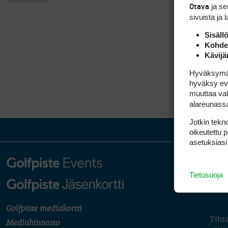
ja s
Otava
sivuista ja 
Sisäll
Kohden
Kävijä
Hyväksymällä
hyväksy eväs
muuttaa val
alareunass
Jotkin tekno
oikeutettu 
asetuksiasi
Tietosuoja
Golfpiste mediakortti
Tilaa
Mediahinnasto