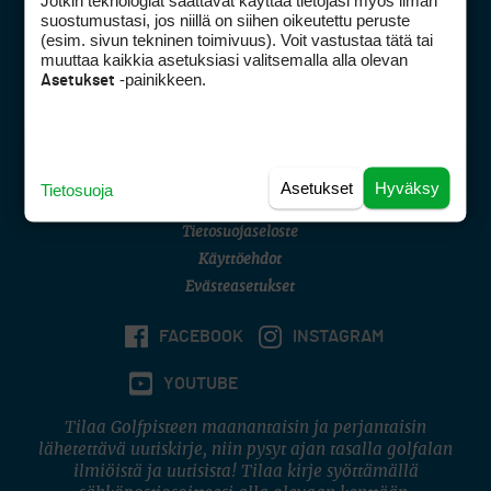
Jotkin teknologiat saattavat käyttää tietojasi myös ilman
Golfpisteen yhteystiedot
suostumustasi, jos niillä on siihen oikeutettu peruste
(esim. sivun tekninen toimivuus). Voit vastustaa tätä tai
DSA avoimuusraportti
muuttaa kaikkia asetuksiasi valitsemalla alla olevan
-painikkeen.
Asetukset
Asiakaspalvelu
Digipalvelut
(09) 156 6227
Avoinna ma–pe 8–16
Avoinna ma–pe 8–17
Asetukset
Hyväksy
Tietosuoja
(digi) digi@otavamedia.fi
Tietosuojaseloste
Käyttöehdot
Evästeasetukset
FACEBOOK
INSTAGRAM
YOUTUBE
Tilaa Golfpisteen maanantaisin ja perjantaisin
lähetettävä uutiskirje, niin pysyt ajan tasalla golfalan
ilmiöistä ja uutisista! Tilaa kirje syöttämällä