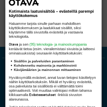
Kotimaista laatusisältöä – evästeillä parempi
käyttökokemus
Haluamme tarjota sinulle parhaan mahdollisen
käyttökokemuksen ja laadukkaat sisällöt, siksi
käytämme tällä sivustolla evästeitä ja vastaavia
teknologioita.
ja sen
(95) teknologia- ja mainoskumppania
Otava
keräävät tietoa (esim. vierailemis­tasi sivuista ja laitteesi
ominaisuuk­sista) seuraaviin käyttötarkoituksiin:
Sisällön ja palveluiden parantaminen
Kohdennettu mainonta ja markkinointi
Kävijämäärien ja mainonnan mittaaminen
Hyväksymällä evästeet, annat luvan tietojesi käsittelyyn
näihin käyttötarkoituksiin. Mikäli et hyväksy evästeitä,
osa palveluista tai sisällöistä ei välttämättä toimi
optimaalisesti. Voit muuttaa valintojasi milloin tahansa
Golfpiste mediakortti
klikkaamalla
-linkkiä sivuston
Evästeasetukset
Mediahinnasto
alareunassa.
Tietoa verkon kävijöistä