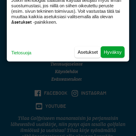
Jotkin teknologiat saattavat käyttää tietojasi myös ilman
Golfpisteen yhteystiedot
suostumustasi, jos niillä on siihen oikeutettu peruste
(esim. sivun tekninen toimivuus). Voit vastustaa tätä tai
DSA avoimuusraportti
muuttaa kaikkia asetuksiasi valitsemalla alla olevan
-painikkeen.
Asetukset
Asiakaspalvelu
Digipalvelut
(09) 156 6227
Avoinna ma–pe 8–16
Avoinna ma–pe 8–17
Asetukset
Hyväksy
Tietosuoja
(digi) digi@otavamedia.fi
Tietosuojaseloste
Käyttöehdot
Evästeasetukset
FACEBOOK
INSTAGRAM
YOUTUBE
Tilaa Golfpisteen maanantaisin ja perjantaisin
lähetettävä uutiskirje, niin pysyt ajan tasalla golfalan
ilmiöistä ja uutisista! Tilaa kirje syöttämällä