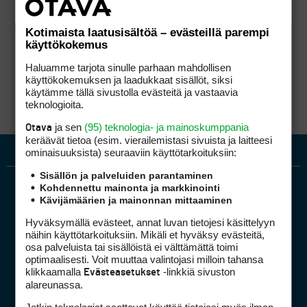
Kotimaista laatusisältöä – evästeillä parempi
käyttökokemus
Haluamme tarjota sinulle parhaan mahdollisen
käyttökokemuksen ja laadukkaat sisällöt, siksi
käytämme tällä sivustolla evästeitä ja vastaavia
teknologioita.
ja sen
(95) teknologia- ja mainoskumppania
Otava
keräävät tietoa (esim. vierailemis­tasi sivuista ja laitteesi
ominaisuuk­sista) seuraaviin käyttötarkoituksiin:
Sisällön ja palveluiden parantaminen
Kohdennettu mainonta ja markkinointi
Kävijämäärien ja mainonnan mittaaminen
Hyväksymällä evästeet, annat luvan tietojesi käsittelyyn
näihin käyttötarkoituksiin. Mikäli et hyväksy evästeitä,
osa palveluista tai sisällöistä ei välttämättä toimi
optimaalisesti. Voit muuttaa valintojasi milloin tahansa
Golfpiste mediakortti
klikkaamalla
-linkkiä sivuston
Evästeasetukset
Mediahinnasto
alareunassa.
Tietoa verkon kävijöistä