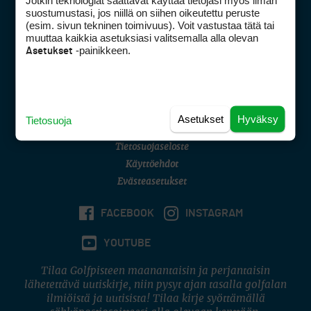
Jotkin teknologiat saattavat käyttää tietojasi myös ilman
Golfpisteen yhteystiedot
suostumustasi, jos niillä on siihen oikeutettu peruste
(esim. sivun tekninen toimivuus). Voit vastustaa tätä tai
DSA avoimuusraportti
muuttaa kaikkia asetuksiasi valitsemalla alla olevan
-painikkeen.
Asetukset
Asiakaspalvelu
Digipalvelut
(09) 156 6227
Avoinna ma–pe 8–16
Avoinna ma–pe 8–17
Asetukset
Hyväksy
Tietosuoja
(digi) digi@otavamedia.fi
Tietosuojaseloste
Käyttöehdot
Evästeasetukset
FACEBOOK
INSTAGRAM
YOUTUBE
Tilaa Golfpisteen maanantaisin ja perjantaisin
lähetettävä uutiskirje, niin pysyt ajan tasalla golfalan
ilmiöistä ja uutisista! Tilaa kirje syöttämällä