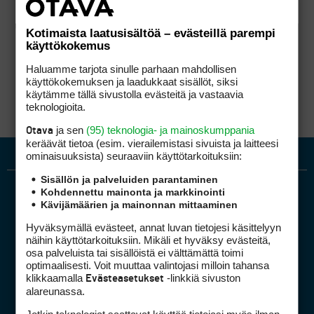
Kotimaista laatusisältöä – evästeillä parempi
käyttökokemus
Haluamme tarjota sinulle parhaan mahdollisen
käyttökokemuksen ja laadukkaat sisällöt, siksi
käytämme tällä sivustolla evästeitä ja vastaavia
teknologioita.
ja sen
(95) teknologia- ja mainoskumppania
Otava
keräävät tietoa (esim. vierailemis­tasi sivuista ja laitteesi
ominaisuuk­sista) seuraaviin käyttötarkoituksiin:
Sisällön ja palveluiden parantaminen
Kohdennettu mainonta ja markkinointi
Kävijämäärien ja mainonnan mittaaminen
Hyväksymällä evästeet, annat luvan tietojesi käsittelyyn
näihin käyttötarkoituksiin. Mikäli et hyväksy evästeitä,
osa palveluista tai sisällöistä ei välttämättä toimi
optimaalisesti. Voit muuttaa valintojasi milloin tahansa
Golfpiste mediakortti
klikkaamalla
-linkkiä sivuston
Evästeasetukset
Mediahinnasto
alareunassa.
Tietoa verkon kävijöistä