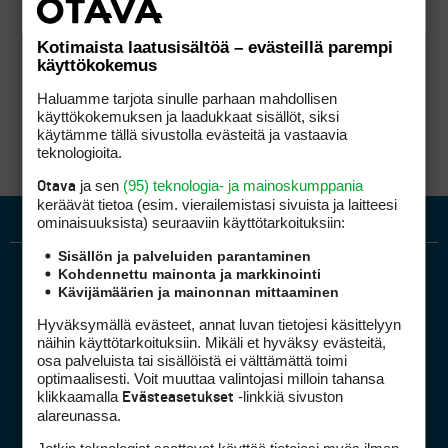
Kotimaista laatusisältöä – evästeillä parempi
käyttökokemus
Haluamme tarjota sinulle parhaan mahdollisen
käyttökokemuksen ja laadukkaat sisällöt, siksi
käytämme tällä sivustolla evästeitä ja vastaavia
teknologioita.
ja sen
(95) teknologia- ja mainoskumppania
Otava
keräävät tietoa (esim. vierailemis­tasi sivuista ja laitteesi
ominaisuuk­sista) seuraaviin käyttötarkoituksiin:
Sisällön ja palveluiden parantaminen
Kohdennettu mainonta ja markkinointi
Kävijämäärien ja mainonnan mittaaminen
Hyväksymällä evästeet, annat luvan tietojesi käsittelyyn
näihin käyttötarkoituksiin. Mikäli et hyväksy evästeitä,
osa palveluista tai sisällöistä ei välttämättä toimi
optimaalisesti. Voit muuttaa valintojasi milloin tahansa
Golfpiste mediakortti
klikkaamalla
-linkkiä sivuston
Evästeasetukset
Mediahinnasto
alareunassa.
Tietoa verkon kävijöistä