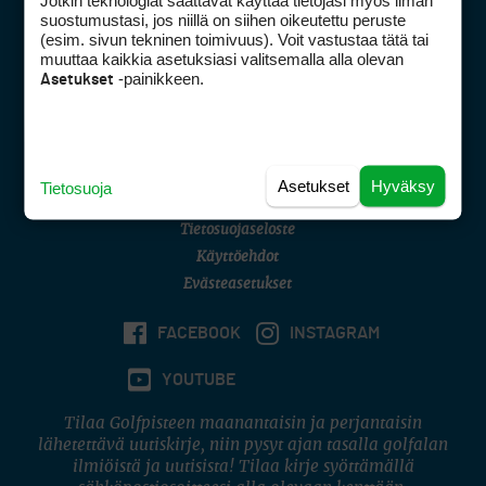
Jotkin teknologiat saattavat käyttää tietojasi myös ilman
Golfpisteen yhteystiedot
suostumustasi, jos niillä on siihen oikeutettu peruste
(esim. sivun tekninen toimivuus). Voit vastustaa tätä tai
DSA avoimuusraportti
muuttaa kaikkia asetuksiasi valitsemalla alla olevan
-painikkeen.
Asetukset
Asiakaspalvelu
Digipalvelut
(09) 156 6227
Avoinna ma–pe 8–16
Avoinna ma–pe 8–17
Asetukset
Hyväksy
Tietosuoja
(digi) digi@otavamedia.fi
Tietosuojaseloste
Käyttöehdot
Evästeasetukset
FACEBOOK
INSTAGRAM
YOUTUBE
Tilaa Golfpisteen maanantaisin ja perjantaisin
lähetettävä uutiskirje, niin pysyt ajan tasalla golfalan
ilmiöistä ja uutisista! Tilaa kirje syöttämällä