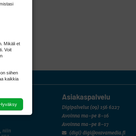
mis­tasi
. Mikäli et
i. Voit
on
 on siihen
aa kaikkia
Asiakaspalvelu
Hyväksy
Digipalvelut
(09) 156 6227
Avoinna ma–pe 8–16
Avoinna ma–pe 8–17
, niin
(digi) digi@otavamedia.fi