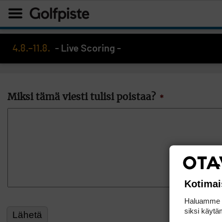
4.8.–11.8.
- Live Scoring -
Miksi tämä viesti tulisi poistaa?
*
Kotimai
Haluamme ta
siksi käytäm