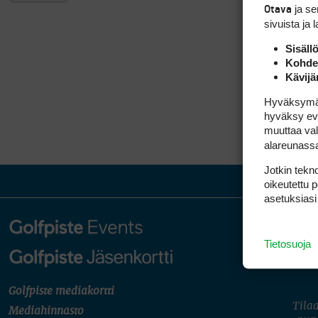
ja s
Otava
sivuista ja 
Sisäll
Kohden
Kävijä
Hyväksymällä
hyväksy eväs
muuttaa val
alareunass
Jotkin tekno
oikeutettu 
asetuksiasi
Tietosuoja
Golfpiste mediakortti
Tilaa
Mediahinnasto