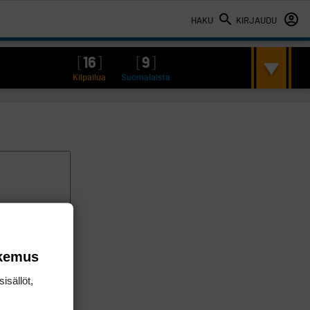
HAKU
KIRJAUDU
[
16
]
[
9
]
Kilpailua
Suomalaista
okemus
isällöt,