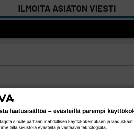
ILMOITA ASIATON VIESTI
sta laatusisältöä – evästeillä parempi käyttök
rjota sinulle parhaan mahdollisen käyttökokemuksen ja laadukkaat s
me tällä sivustolla evästeitä ja vastaavia teknologioita.