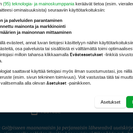
en
(95) teknologia- ja mainoskumppania
keräävät tietoa (esim. vieraile
laitteesi ominaisuuk­sista) seuraaviin käyttötarkoituksiin:
ön ja palveluiden parantaminen
nettu mainonta ja markkinointi
määrien ja mainonnan mittaaminen
 evästeet, annat luvan tietojesi käsittelyyn näihin käyttötarkoituksiin
teitä, osa palveluista tai sisällöistä ei välttämättä toimi optimaalisest
intojasi milloin tahansa klikkaamalla
-linkkiä sivust
Evästeasetukset
a.
logiat saattavat käyttää tietojasi myös ilman suostumustasi, jos niillä
peruste (esim. sivun tekninen toimivuus). Voit vastustaa tätä tai muutt
 valitsemalla alla olevan
-painikkeen.
Asetukset
Asetukset
FACEBOOK
INSTAGRAM
YOUTUBE
 Golfpisteen maanantaisin ja perjantaisin lähetettävä uutiskirje