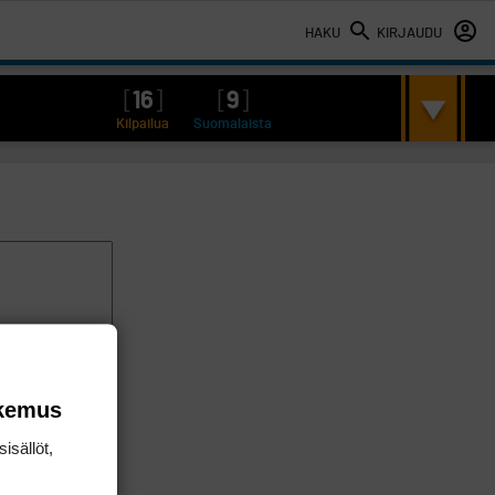
HAKU
KIRJAUDU
[
16
]
[
9
]
Kilpailua
Suomalaista
okemus
isällöt,