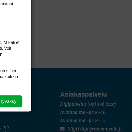
mis­tasi
. Mikäli et
i. Voit
on
 on siihen
aa kaikkia
Asiakaspalvelu
Hyväksy
Digipalvelut
(09) 156 6227
Avoinna ma–pe 8–16
Avoinna ma–pe 8–17
, niin
(digi) digi@otavamedia.fi