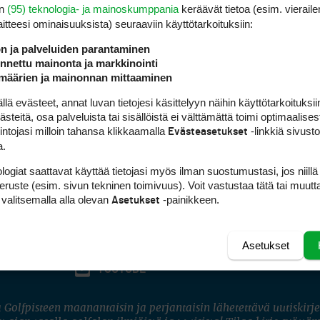
en
(95) teknologia- ja mainoskumppania
keräävät tietoa (esim. vieraile
laitteesi ominaisuuk­sista) seuraaviin käyttötarkoituksiin:
ön ja palveluiden parantaminen
nettu mainonta ja markkinointi
määrien ja mainonnan mittaaminen
 evästeet, annat luvan tietojesi käsittelyyn näihin käyttötarkoituksiin
teitä, osa palveluista tai sisällöistä ei välttämättä toimi optimaalisest
intojasi milloin tahansa klikkaamalla
-linkkiä sivust
Evästeasetukset
a.
logiat saattavat käyttää tietojasi myös ilman suostumustasi, jos niillä
peruste (esim. sivun tekninen toimivuus). Voit vastustaa tätä tai muutt
 valitsemalla alla olevan
-painikkeen.
Asetukset
Asetukset
FACEBOOK
INSTAGRAM
YOUTUBE
 Golfpisteen maanantaisin ja perjantaisin lähetettävä uutiskirje