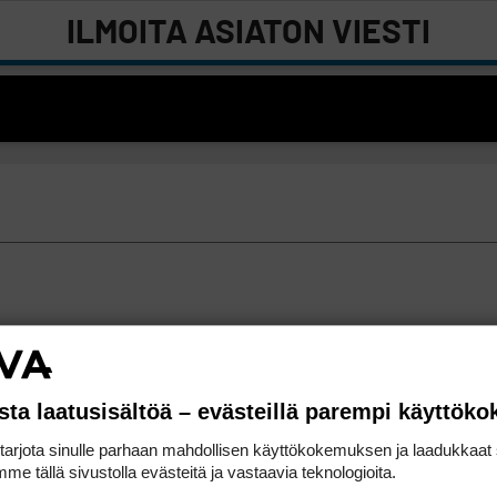
ILMOITA ASIATON VIESTI
sta laatusisältöä – evästeillä parempi käyttök
rjota sinulle parhaan mahdollisen käyttökokemuksen ja laadukkaat s
me tällä sivustolla evästeitä ja vastaavia teknologioita.