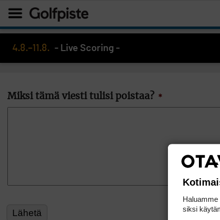
4.8.–11.8.
- Live Scoring -
Miksi tämä viesti tulisi poistaa?
*
Kotimai
Haluamme ta
siksi käytäm