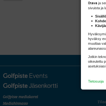
ja s
Otava
sivuista ja 
Sisäll
Kohden
Kävijä
Hyväksymällä
hyväksy eväs
muuttaa val
alareunass
Jotkin tekno
oikeutettu 
asetuksiasi
Tietosuoja
Golfpiste mediakortti
Tilaa
Mediahinnasto