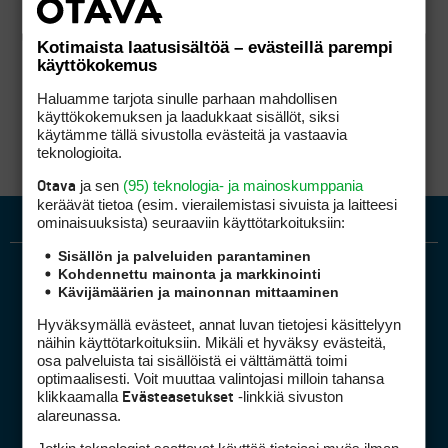
Kotimaista laatusisältöä – evästeillä parempi
käyttökokemus
Haluamme tarjota sinulle parhaan mahdollisen
käyttökokemuksen ja laadukkaat sisällöt, siksi
käytämme tällä sivustolla evästeitä ja vastaavia
teknologioita.
ja sen
(95) teknologia- ja mainoskumppania
Otava
keräävät tietoa (esim. vierailemis­tasi sivuista ja laitteesi
ominaisuuk­sista) seuraaviin käyttötarkoituksiin:
Sisällön ja palveluiden parantaminen
Kohdennettu mainonta ja markkinointi
Kävijämäärien ja mainonnan mittaaminen
Hyväksymällä evästeet, annat luvan tietojesi käsittelyyn
näihin käyttötarkoituksiin. Mikäli et hyväksy evästeitä,
osa palveluista tai sisällöistä ei välttämättä toimi
optimaalisesti. Voit muuttaa valintojasi milloin tahansa
Golfpiste mediakortti
klikkaamalla
-linkkiä sivuston
Evästeasetukset
Mediahinnasto
alareunassa.
Tietoa verkon kävijöistä