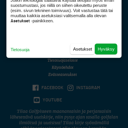
Jotkin teknologiat saattavat käyttää tietojasi myös ilman
Golfpisteen yhteystiedot
suostumustasi, jos niillä on siihen oikeutettu peruste
(esim. sivun tekninen toimivuus). Voit vastustaa tätä tai
DSA avoimuusraportti
muuttaa kaikkia asetuksiasi valitsemalla alla olevan
-painikkeen.
Asetukset
Asiakaspalvelu
Digipalvelut
(09) 156 6227
Avoinna ma–pe 8–16
Avoinna ma–pe 8–17
Asetukset
Hyväksy
Tietosuoja
(digi) digi@otavamedia.fi
Tietosuojaseloste
Käyttöehdot
Evästeasetukset
FACEBOOK
INSTAGRAM
YOUTUBE
Tilaa Golfpisteen maanantaisin ja perjantaisin
lähetettävä uutiskirje, niin pysyt ajan tasalla golfalan
ilmiöistä ja uutisista! Tilaa kirje syöttämällä