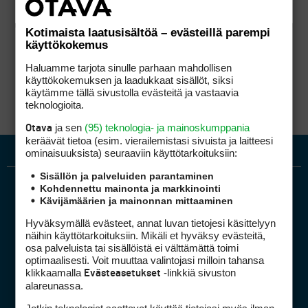
Kotimaista laatusisältöä – evästeillä parempi
käyttökokemus
Haluamme tarjota sinulle parhaan mahdollisen
käyttökokemuksen ja laadukkaat sisällöt, siksi
käytämme tällä sivustolla evästeitä ja vastaavia
teknologioita.
ja sen
(95) teknologia- ja mainoskumppania
Otava
keräävät tietoa (esim. vierailemis­tasi sivuista ja laitteesi
ominaisuuk­sista) seuraaviin käyttötarkoituksiin:
Sisällön ja palveluiden parantaminen
Kohdennettu mainonta ja markkinointi
Kävijämäärien ja mainonnan mittaaminen
Hyväksymällä evästeet, annat luvan tietojesi käsittelyyn
näihin käyttötarkoituksiin. Mikäli et hyväksy evästeitä,
osa palveluista tai sisällöistä ei välttämättä toimi
optimaalisesti. Voit muuttaa valintojasi milloin tahansa
Golfpiste mediakortti
klikkaamalla
-linkkiä sivuston
Evästeasetukset
Mediahinnasto
alareunassa.
Tietoa verkon kävijöistä