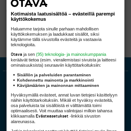
Kotimaista laatusisältöä – evästeillä parempi
käyttökokemus
Haluamme tarjota sinulle parhaan mahdollisen
käyttökokemuksen ja laadukkaat sisällöt, siksi
käytämme tällä sivustolla evästeitä ja vastaavia
teknologioita.
ja sen
(95) teknologia- ja mainoskumppania
Otava
keräävät tietoa (esim. vierailemis­tasi sivuista ja laitteesi
ominaisuuk­sista) seuraaviin käyttötarkoituksiin:
Sisällön ja palveluiden parantaminen
Kohdennettu mainonta ja markkinointi
Kävijämäärien ja mainonnan mittaaminen
Hyväksymällä evästeet, annat luvan tietojesi käsittelyyn
näihin käyttötarkoituksiin. Mikäli et hyväksy evästeitä,
osa palveluista tai sisällöistä ei välttämättä toimi
optimaalisesti. Voit muuttaa valintojasi milloin tahansa
Golfpiste mediakortti
klikkaamalla
-linkkiä sivuston
Evästeasetukset
Mediahinnasto
alareunassa.
Tietoa verkon kävijöistä