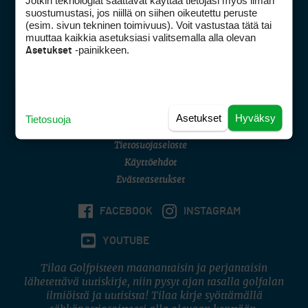
Jotkin teknologiat saattavat käyttää tietojasi myös ilman
Golfpisteen yhteystiedot
suostumustasi, jos niillä on siihen oikeutettu peruste
(esim. sivun tekninen toimivuus). Voit vastustaa tätä tai
DSA avoimuusraportti
muuttaa kaikkia asetuksiasi valitsemalla alla olevan
-painikkeen.
Asetukset
Asiakaspalvelu
Digipalvelut
(09) 156 6227
Avoinna ma–pe 8–16
Avoinna ma–pe 8–17
Asetukset
Hyväksy
Tietosuoja
(digi) digi@otavamedia.fi
Tietosuojaseloste
Käyttöehdot
Evästeasetukset
FACEBOOK
INSTAGRAM
YOUTUBE
Tilaa Golfpisteen maanantaisin ja perjantaisin
lähetettävä uutiskirje, niin pysyt ajan tasalla golfalan
ilmiöistä ja uutisista! Tilaa kirje syöttämällä