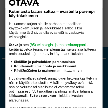
Kotimaista laatusisältöä – evästeillä parempi
käyttökokemus
Haluamme tarjota sinulle parhaan mahdollisen
käyttökokemuksen ja laadukkaat sisällöt, siksi
käytämme tällä sivustolla evästeitä ja vastaavia
teknologioita.
ja sen
(95) teknologia- ja mainoskumppania
Otava
keräävät tietoa (esim. vierailemis­tasi sivuista ja laitteesi
ominaisuuk­sista) seuraaviin käyttötarkoituksiin:
Sisällön ja palveluiden parantaminen
Kohdennettu mainonta ja markkinointi
Kävijämäärien ja mainonnan mittaaminen
Hyväksymällä evästeet, annat luvan tietojesi käsittelyyn
näihin käyttötarkoituksiin. Mikäli et hyväksy evästeitä,
osa palveluista tai sisällöistä ei välttämättä toimi
optimaalisesti. Voit muuttaa valintojasi milloin tahansa
Golfpiste mediakortti
klikkaamalla
-linkkiä sivuston
Evästeasetukset
Mediahinnasto
alareunassa.
Tietoa verkon kävijöistä