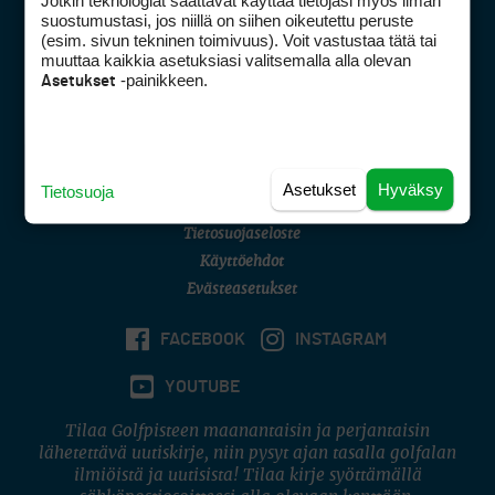
Jotkin teknologiat saattavat käyttää tietojasi myös ilman
Golfpisteen yhteystiedot
suostumustasi, jos niillä on siihen oikeutettu peruste
(esim. sivun tekninen toimivuus). Voit vastustaa tätä tai
DSA avoimuusraportti
muuttaa kaikkia asetuksiasi valitsemalla alla olevan
-painikkeen.
Asetukset
Asiakaspalvelu
Digipalvelut
(09) 156 6227
Avoinna ma–pe 8–16
Avoinna ma–pe 8–17
Asetukset
Hyväksy
Tietosuoja
(digi) digi@otavamedia.fi
Tietosuojaseloste
Käyttöehdot
Evästeasetukset
FACEBOOK
INSTAGRAM
YOUTUBE
Tilaa Golfpisteen maanantaisin ja perjantaisin
lähetettävä uutiskirje, niin pysyt ajan tasalla golfalan
ilmiöistä ja uutisista! Tilaa kirje syöttämällä