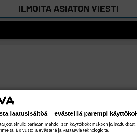
ILMOITA ASIATON VIESTI
sta laatusisältöä – evästeillä parempi käyttök
rjota sinulle parhaan mahdollisen käyttökokemuksen ja laadukkaat s
me tällä sivustolla evästeitä ja vastaavia teknologioita.