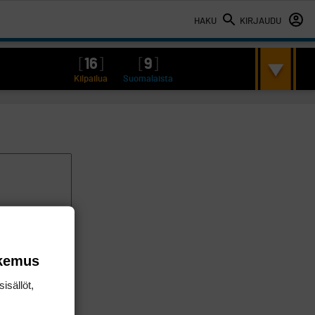
HAKU
KIRJAUDU
[
16
]
[
9
]
Kilpailua
Suomalaista
okemus
isällöt,