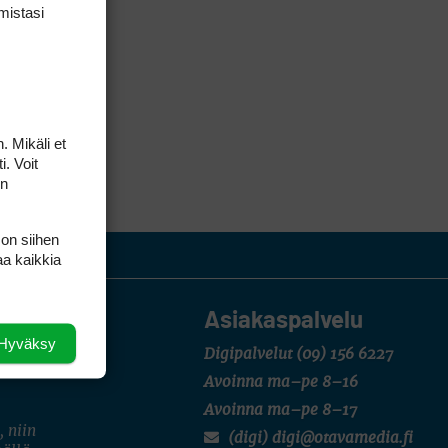
mis­tasi
. Mikäli et
i. Voit
on
 on siihen
aa kaikkia
Asiakaspalvelu
Hyväksy
Digipalvelut
(09) 156 6227
Avoinna ma–pe 8–16
Avoinna ma–pe 8–17
, niin
(digi) digi@otavamedia.fi