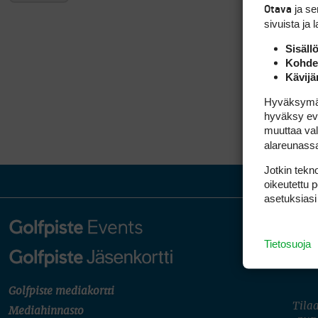
ja s
Otava
sivuista ja 
Sisäll
Kohden
Kävijä
Hyväksymällä
hyväksy eväs
muuttaa val
alareunass
Jotkin tekno
oikeutettu 
asetuksiasi
Tietosuoja
Golfpiste mediakortti
Tilaa
Mediahinnasto