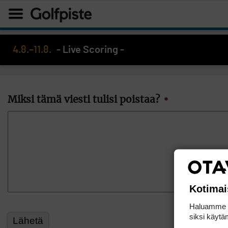
4.8.–11.8.
- Live Scoring -
Miksi tämä viesti tulisi poistaa?
*
Kotimai
Haluamme ta
siksi käytäm