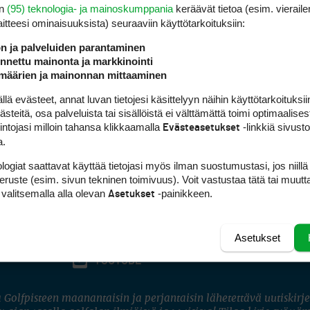
en
(95) teknologia- ja mainoskumppania
keräävät tietoa (esim. vieraile
laitteesi ominaisuuk­sista) seuraaviin käyttötarkoituksiin:
ön ja palveluiden parantaminen
nettu mainonta ja markkinointi
määrien ja mainonnan mittaaminen
 evästeet, annat luvan tietojesi käsittelyyn näihin käyttötarkoituksiin
teitä, osa palveluista tai sisällöistä ei välttämättä toimi optimaalisest
intojasi milloin tahansa klikkaamalla
-linkkiä sivust
Evästeasetukset
a.
logiat saattavat käyttää tietojasi myös ilman suostumustasi, jos niillä
peruste (esim. sivun tekninen toimivuus). Voit vastustaa tätä tai muutt
 valitsemalla alla olevan
-painikkeen.
Asetukset
Asetukset
FACEBOOK
INSTAGRAM
YOUTUBE
 Golfpisteen maanantaisin ja perjantaisin lähetettävä uutiskirje