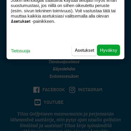
Jotkin teknologiat saattavat käyttää tietojasi myös ilman
Golfpisteen yhteystiedot
suostumustasi, jos niillä on siihen oikeutettu peruste
(esim. sivun tekninen toimivuus). Voit vastustaa tätä tai
DSA avoimuusraportti
muuttaa kaikkia asetuksiasi valitsemalla alla olevan
-painikkeen.
Asetukset
Asiakaspalvelu
Digipalvelut
(09) 156 6227
Avoinna ma–pe 8–16
Avoinna ma–pe 8–17
Asetukset
Hyväksy
Tietosuoja
(digi) digi@otavamedia.fi
Tietosuojaseloste
Käyttöehdot
Evästeasetukset
FACEBOOK
INSTAGRAM
YOUTUBE
Tilaa Golfpisteen maanantaisin ja perjantaisin
lähetettävä uutiskirje, niin pysyt ajan tasalla golfalan
ilmiöistä ja uutisista! Tilaa kirje syöttämällä