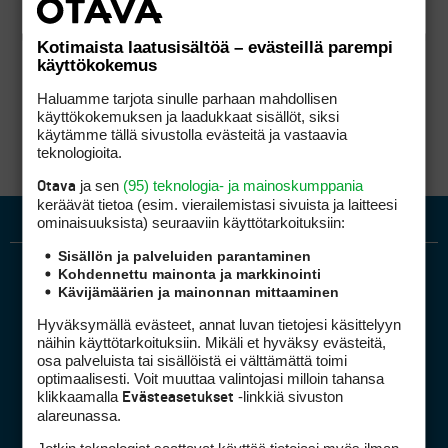
Kotimaista laatusisältöä – evästeillä parempi
käyttökokemus
Haluamme tarjota sinulle parhaan mahdollisen
käyttökokemuksen ja laadukkaat sisällöt, siksi
käytämme tällä sivustolla evästeitä ja vastaavia
teknologioita.
ja sen
(95) teknologia- ja mainoskumppania
Otava
keräävät tietoa (esim. vierailemis­tasi sivuista ja laitteesi
ominaisuuk­sista) seuraaviin käyttötarkoituksiin:
Sisällön ja palveluiden parantaminen
Kohdennettu mainonta ja markkinointi
Kävijämäärien ja mainonnan mittaaminen
Hyväksymällä evästeet, annat luvan tietojesi käsittelyyn
näihin käyttötarkoituksiin. Mikäli et hyväksy evästeitä,
osa palveluista tai sisällöistä ei välttämättä toimi
optimaalisesti. Voit muuttaa valintojasi milloin tahansa
Golfpiste mediakortti
klikkaamalla
-linkkiä sivuston
Evästeasetukset
Mediahinnasto
alareunassa.
Tietoa verkon kävijöistä