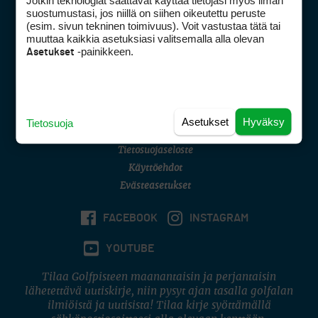
Jotkin teknologiat saattavat käyttää tietojasi myös ilman
Golfpisteen yhteystiedot
suostumustasi, jos niillä on siihen oikeutettu peruste
(esim. sivun tekninen toimivuus). Voit vastustaa tätä tai
DSA avoimuusraportti
muuttaa kaikkia asetuksiasi valitsemalla alla olevan
-painikkeen.
Asetukset
Asiakaspalvelu
Digipalvelut
(09) 156 6227
Avoinna ma–pe 8–16
Avoinna ma–pe 8–17
Asetukset
Hyväksy
Tietosuoja
(digi) digi@otavamedia.fi
Tietosuojaseloste
Käyttöehdot
Evästeasetukset
FACEBOOK
INSTAGRAM
YOUTUBE
Tilaa Golfpisteen maanantaisin ja perjantaisin
lähetettävä uutiskirje, niin pysyt ajan tasalla golfalan
ilmiöistä ja uutisista! Tilaa kirje syöttämällä