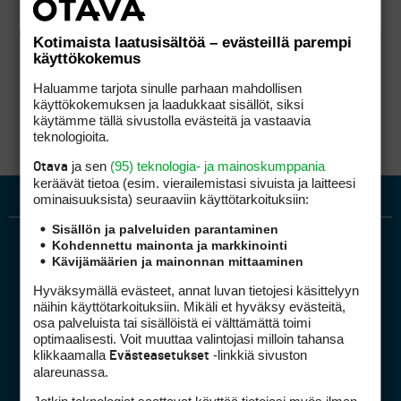
Kotimaista laatusisältöä – evästeillä parempi
käyttökokemus
Haluamme tarjota sinulle parhaan mahdollisen
käyttökokemuksen ja laadukkaat sisällöt, siksi
käytämme tällä sivustolla evästeitä ja vastaavia
teknologioita.
ja sen
(95) teknologia- ja mainoskumppania
Otava
keräävät tietoa (esim. vierailemis­tasi sivuista ja laitteesi
ominaisuuk­sista) seuraaviin käyttötarkoituksiin:
Sisällön ja palveluiden parantaminen
Kohdennettu mainonta ja markkinointi
Kävijämäärien ja mainonnan mittaaminen
Hyväksymällä evästeet, annat luvan tietojesi käsittelyyn
näihin käyttötarkoituksiin. Mikäli et hyväksy evästeitä,
osa palveluista tai sisällöistä ei välttämättä toimi
optimaalisesti. Voit muuttaa valintojasi milloin tahansa
Golfpiste mediakortti
klikkaamalla
-linkkiä sivuston
Evästeasetukset
Mediahinnasto
alareunassa.
Tietoa verkon kävijöistä