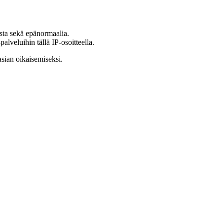
ista sekä epänormaalia.
lveluihin tällä IP-osoitteella.
asian oikaisemiseksi.