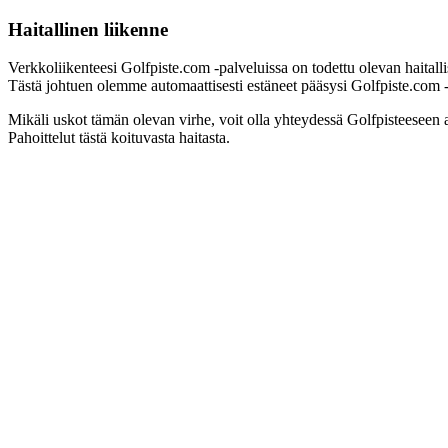
Haitallinen liikenne
Verkkoliikenteesi Golfpiste.com -palveluissa on todettu olevan haitall
Tästä johtuen olemme automaattisesti estäneet pääsysi Golfpiste.com -pa
Mikäli uskot tämän olevan virhe, voit olla yhteydessä Golfpisteeseen 
Pahoittelut tästä koituvasta haitasta.