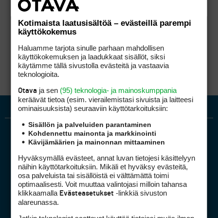
Kotimaista laatusisältöä – evästeillä parempi
käyttökokemus
Haluamme tarjota sinulle parhaan mahdollisen
käyttökokemuksen ja laadukkaat sisällöt, siksi
käytämme tällä sivustolla evästeitä ja vastaavia
teknologioita.
ja sen
(95) teknologia- ja mainoskumppania
Otava
keräävät tietoa (esim. vierailemis­tasi sivuista ja laitteesi
ominaisuuk­sista) seuraaviin käyttötarkoituksiin:
Sisällön ja palveluiden parantaminen
Kohdennettu mainonta ja markkinointi
Kävijämäärien ja mainonnan mittaaminen
Hyväksymällä evästeet, annat luvan tietojesi käsittelyyn
näihin käyttötarkoituksiin. Mikäli et hyväksy evästeitä,
osa palveluista tai sisällöistä ei välttämättä toimi
optimaalisesti. Voit muuttaa valintojasi milloin tahansa
Golfpiste mediakortti
klikkaamalla
-linkkiä sivuston
Evästeasetukset
Mediahinnasto
alareunassa.
Tietoa verkon kävijöistä