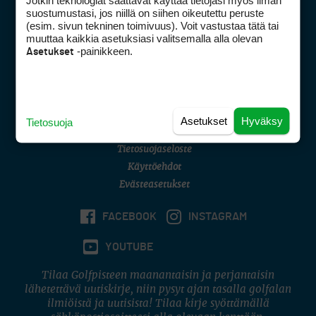
Jotkin teknologiat saattavat käyttää tietojasi myös ilman
Golfpisteen yhteystiedot
suostumustasi, jos niillä on siihen oikeutettu peruste
(esim. sivun tekninen toimivuus). Voit vastustaa tätä tai
DSA avoimuusraportti
muuttaa kaikkia asetuksiasi valitsemalla alla olevan
-painikkeen.
Asetukset
Asiakaspalvelu
Digipalvelut
(09) 156 6227
Avoinna ma–pe 8–16
Avoinna ma–pe 8–17
Asetukset
Hyväksy
Tietosuoja
(digi) digi@otavamedia.fi
Tietosuojaseloste
Käyttöehdot
Evästeasetukset
FACEBOOK
INSTAGRAM
YOUTUBE
Tilaa Golfpisteen maanantaisin ja perjantaisin
lähetettävä uutiskirje, niin pysyt ajan tasalla golfalan
ilmiöistä ja uutisista! Tilaa kirje syöttämällä