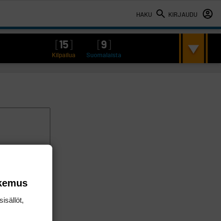
HAKU
KIRJAUDU
[
15
]
[
9
]
Kilpailua
Suomalaista
okemus
isällöt,