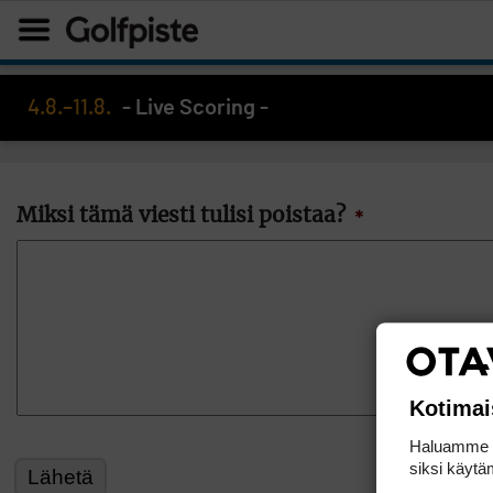
4.8.–11.8.
- Live Scoring -
Miksi tämä viesti tulisi poistaa?
*
Kotimai
Haluamme ta
siksi käytäm