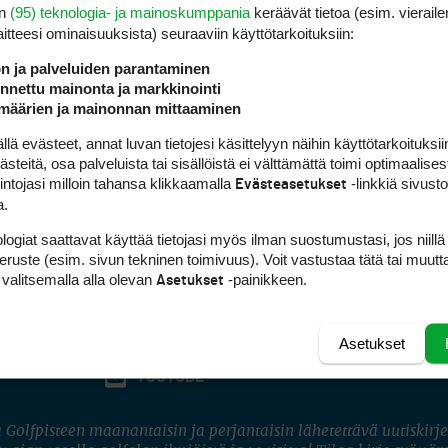
en
(95) teknologia- ja mainoskumppania
keräävät tietoa (esim. vieraile
laitteesi ominaisuuk­sista) seuraaviin käyttötarkoituksiin:
ön ja palveluiden parantaminen
nettu mainonta ja markkinointi
määrien ja mainonnan mittaaminen
 evästeet, annat luvan tietojesi käsittelyyn näihin käyttötarkoituksiin
teitä, osa palveluista tai sisällöistä ei välttämättä toimi optimaalisest
intojasi milloin tahansa klikkaamalla
-linkkiä sivust
Evästeasetukset
a.
logiat saattavat käyttää tietojasi myös ilman suostumustasi, jos niillä
peruste (esim. sivun tekninen toimivuus). Voit vastustaa tätä tai muutt
 valitsemalla alla olevan
-painikkeen.
Asetukset
Asetukset
FACEBOOK
INSTAGRAM
YOUTUBE
 Golfpisteen maanantaisin ja perjantaisin lähetettävä uutiskirje