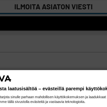
ILMOITA ASIATON VIESTI
sta laatusisältöä – evästeillä parempi käyttök
rjota sinulle parhaan mahdollisen käyttökokemuksen ja laadukkaat s
me tällä sivustolla evästeitä ja vastaavia teknologioita.