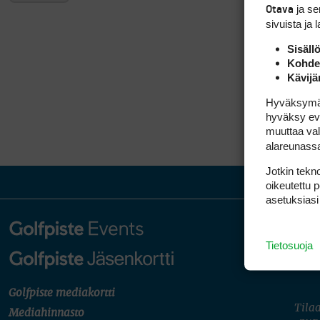
ja s
Otava
sivuista ja 
Sisäll
Kohden
Kävijä
Hyväksymällä
hyväksy eväs
muuttaa val
alareunass
Jotkin tekno
oikeutettu 
asetuksiasi
Tietosuoja
Golfpiste mediakortti
Tilaa
Mediahinnasto