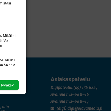
mis­tasi
. Mikäli et
i. Voit
on
 on siihen
aa kaikkia
Asiakaspalvelu
Hyväksy
Digipalvelut
(09) 156 6227
Avoinna ma–pe 8–16
Avoinna ma–pe 8–17
, niin
(digi) digi@otavamedia.fi