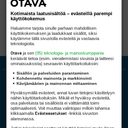
Kotimaista laatusisältöä – evästeillä parempi
käyttökokemus
Haluamme tarjota sinulle parhaan mahdollisen
käyttökokemuksen ja laadukkaat sisällöt, siksi
käytämme tällä sivustolla evästeitä ja vastaavia
teknologioita.
ja sen
(95) teknologia- ja mainoskumppania
Otava
keräävät tietoa (esim. vierailemis­tasi sivuista ja laitteesi
ominaisuuk­sista) seuraaviin käyttötarkoituksiin:
Sisällön ja palveluiden parantaminen
Kohdennettu mainonta ja markkinointi
Kävijämäärien ja mainonnan mittaaminen
Hyväksymällä evästeet, annat luvan tietojesi käsittelyyn
näihin käyttötarkoituksiin. Mikäli et hyväksy evästeitä,
osa palveluista tai sisällöistä ei välttämättä toimi
optimaalisesti. Voit muuttaa valintojasi milloin tahansa
Golfpiste mediakortti
klikkaamalla
-linkkiä sivuston
Evästeasetukset
Mediahinnasto
alareunassa.
Tietoa verkon kävijöistä