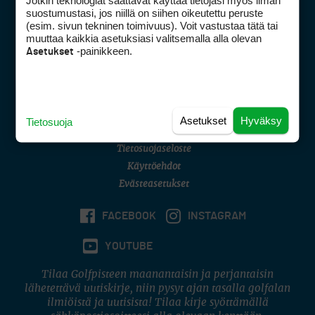
Jotkin teknologiat saattavat käyttää tietojasi myös ilman
Golfpisteen yhteystiedot
suostumustasi, jos niillä on siihen oikeutettu peruste
(esim. sivun tekninen toimivuus). Voit vastustaa tätä tai
DSA avoimuusraportti
muuttaa kaikkia asetuksiasi valitsemalla alla olevan
-painikkeen.
Asetukset
Asiakaspalvelu
Digipalvelut
(09) 156 6227
Avoinna ma–pe 8–16
Avoinna ma–pe 8–17
Asetukset
Hyväksy
Tietosuoja
(digi) digi@otavamedia.fi
Tietosuojaseloste
Käyttöehdot
Evästeasetukset
FACEBOOK
INSTAGRAM
YOUTUBE
Tilaa Golfpisteen maanantaisin ja perjantaisin
lähetettävä uutiskirje, niin pysyt ajan tasalla golfalan
ilmiöistä ja uutisista! Tilaa kirje syöttämällä