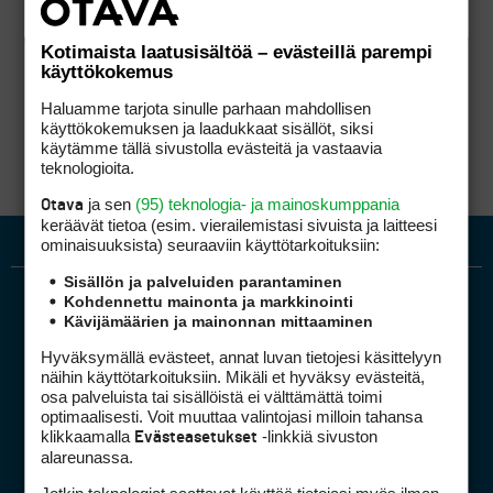
Kotimaista laatusisältöä – evästeillä parempi
käyttökokemus
Haluamme tarjota sinulle parhaan mahdollisen
käyttökokemuksen ja laadukkaat sisällöt, siksi
käytämme tällä sivustolla evästeitä ja vastaavia
teknologioita.
ja sen
(95) teknologia- ja mainoskumppania
Otava
keräävät tietoa (esim. vierailemis­tasi sivuista ja laitteesi
ominaisuuk­sista) seuraaviin käyttötarkoituksiin:
Sisällön ja palveluiden parantaminen
Kohdennettu mainonta ja markkinointi
Kävijämäärien ja mainonnan mittaaminen
Hyväksymällä evästeet, annat luvan tietojesi käsittelyyn
näihin käyttötarkoituksiin. Mikäli et hyväksy evästeitä,
osa palveluista tai sisällöistä ei välttämättä toimi
optimaalisesti. Voit muuttaa valintojasi milloin tahansa
Golfpiste mediakortti
klikkaamalla
-linkkiä sivuston
Evästeasetukset
Mediahinnasto
alareunassa.
Tietoa verkon kävijöistä