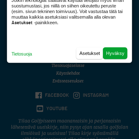
Jotkin teknologiat saattavat käyttää tietojasi myös ilman
Golfpisteen yhteystiedot
suostumustasi, jos niillä on siihen oikeutettu peruste
(esim. sivun tekninen toimivuus). Voit vastustaa tätä tai
DSA avoimuusraportti
muuttaa kaikkia asetuksiasi valitsemalla alla olevan
-painikkeen.
Asetukset
Asiakaspalvelu
Digipalvelut
(09) 156 6227
Avoinna ma–pe 8–16
Avoinna ma–pe 8–17
Asetukset
Hyväksy
Tietosuoja
(digi) digi@otavamedia.fi
Tietosuojaseloste
Käyttöehdot
Evästeasetukset
FACEBOOK
INSTAGRAM
YOUTUBE
Tilaa Golfpisteen maanantaisin ja perjantaisin
lähetettävä uutiskirje, niin pysyt ajan tasalla golfalan
ilmiöistä ja uutisista! Tilaa kirje syöttämällä